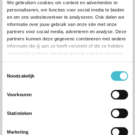
Aankoop
We gebruiken cookies om content en advertenties te
personaliseren, om functies voor social media te bieden
Stap voor stap aankopen
en om ons websiteverkeer te analyseren. Ook delen we
Zoekprofiel aanmaken
informatie over jouw gebruik van onze site met onze
Huis financieren
partners voor social media, adverteren en analyse. Deze
partners kunnen deze gegevens combineren met andere
Huis taxeren
informatie die jij aan ze heeft verstrekt of die ze hebben
verzameld op basis van jouw gebruik van hun services.
Nieuwbouw
Stap voor stap nieuwbouw kopen
Toestemmingsselectie
Nieuwbouwprojecten
Noodzakelijk
Waarom nieuwbouw?
Nieuwbouw financieren
Voorkeuren
Nieuwbouw kopersbegeleiding
Mijn woonaccount
Statistieken
Huur
Marketing