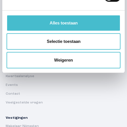
Regelmatig te huur
Zoekprofiel aanmaken
Alles toestaan
Over ons
Team
Selectie toestaan
Werken bij Hans
Reviews
Word ambassadeur van Hans
Weigeren
Nieuws
Kwartaalanalyse
Events
Contact
Veelgestelde vragen
Vestigingen
Makelaar Nijmegen