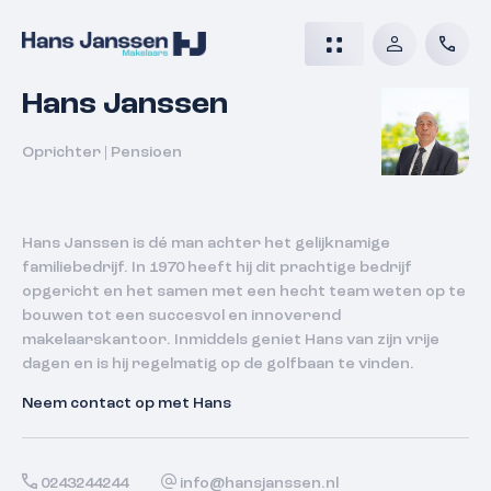
Hans Janssen
Oprichter | Pensioen
Hans Janssen is dé man achter het gelijknamige
familiebedrijf. In 1970 heeft hij dit prachtige bedrijf
opgericht en het samen met een hecht team weten op te
bouwen tot een succesvol en innoverend
makelaarskantoor. Inmiddels geniet Hans van zijn vrije
dagen en is hij regelmatig op de golfbaan te vinden.
Neem contact op met Hans
0243244244
info@hansjanssen.nl