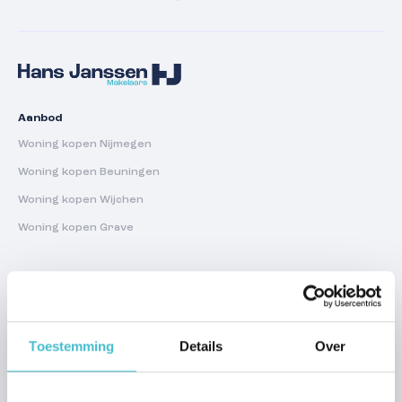
Aanbod
Woning kopen Nijmegen
Woning kopen Beuningen
Woning kopen Wijchen
Woning kopen Grave
Verkoop
Stap voor stap verkopen
Verkoopadvies
Toestemming
Details
Over
Waardebepaling
Stille verkoop