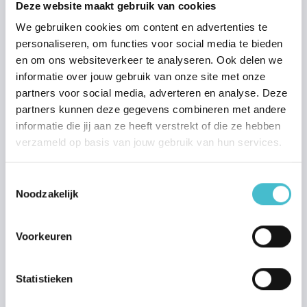
Deze website maakt gebruik van cookies
Transparant bieden met Hans
We gebruiken cookies om content en advertenties te
personaliseren, om functies voor social media te bieden
Aankoop
en om ons websiteverkeer te analyseren. Ook delen we
Stap voor stap aankopen
informatie over jouw gebruik van onze site met onze
Zoekprofiel aanmaken
partners voor social media, adverteren en analyse. Deze
partners kunnen deze gegevens combineren met andere
Huis financieren
informatie die jij aan ze heeft verstrekt of die ze hebben
Huis taxeren
verzameld op basis van jouw gebruik van hun services.
Nieuwbouw
Toestemmingsselectie
Stap voor stap nieuwbouw kopen
Noodzakelijk
Nieuwbouwprojecten
Waarom nieuwbouw?
Voorkeuren
Nieuwbouw financieren
Nieuwbouw kopersbegeleiding
Statistieken
Mijn woonaccount