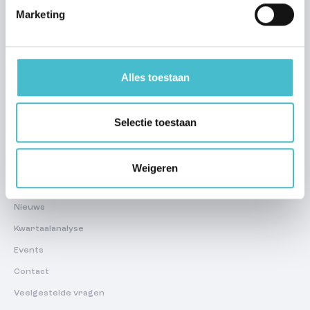
Marketing
Huur
Regelmatig te huur
Zoekprofiel aanmaken
Alles toestaan
Over ons
Selectie toestaan
Team
Werken bij Hans
Reviews
Weigeren
Word ambassadeur van Hans
Nieuws
Kwartaalanalyse
Events
Contact
Veelgestelde vragen