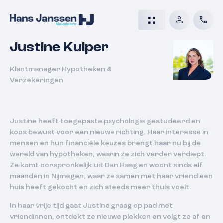
Justine Kuiper
Klantmanager Hypotheken &
Verzekeringen
Justine heeft toegepaste psychologie gestudeerd en
koos bewust voor een nieuwe richting. Haar interesse in
mensen en hun financiële keuzes brengt haar nu bij de
wereld van hypotheken, waarin ze zich verder verdiept.
Ze komt oorspronkelijk uit Den Haag en woont sinds elf
maanden in Nijmegen, waar ze samen met haar vriend een
huis heeft gekocht en zich steeds meer thuis voelt.
In haar vrije tijd gaat Justine graag op pad met
vriendinnen, ontdekt ze nieuwe plekken en volgt ze af en