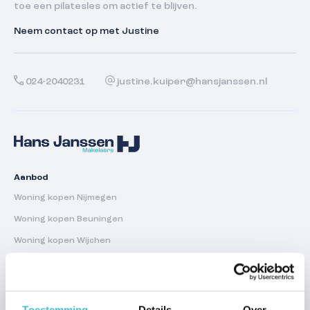
toe een pilatesles om actief te blijven.
Neem contact op met Justine
024-2040231
justine.kuiper@hansjanssen.nl
Aanbod
Woning kopen Nijmegen
Woning kopen Beuningen
Woning kopen Wijchen
Woning kopen Grave
Verkoop
Toestemming
Details
Over