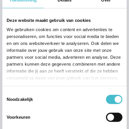
Stap voor stap verkopen
Verkoopadvies
Deze website maakt gebruik van cookies
Waardebepaling
We gebruiken cookies om content en advertenties te
Stille verkoop
personaliseren, om functies voor social media te bieden
Transparant bieden met Hans
en om ons websiteverkeer te analyseren. Ook delen we
informatie over jouw gebruik van onze site met onze
Aankoop
partners voor social media, adverteren en analyse. Deze
partners kunnen deze gegevens combineren met andere
Stap voor stap aankopen
informatie die jij aan ze heeft verstrekt of die ze hebben
Zoekprofiel aanmaken
verzameld op basis van jouw gebruik van hun services.
Huis financieren
Huis taxeren
Toestemmingsselectie
Noodzakelijk
Nieuwbouw
Stap voor stap nieuwbouw kopen
Voorkeuren
Nieuwbouwprojecten