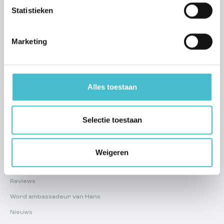
Waarom nieuwbouw?
Statistieken
Nieuwbouw financieren
Nieuwbouw kopersbegeleiding
Marketing
Mijn woonaccount
Huur
Alles toestaan
Regelmatig te huur
Zoekprofiel aanmaken
Selectie toestaan
Over ons
Team
Weigeren
Werken bij Hans
Reviews
Word ambassadeur van Hans
Nieuws