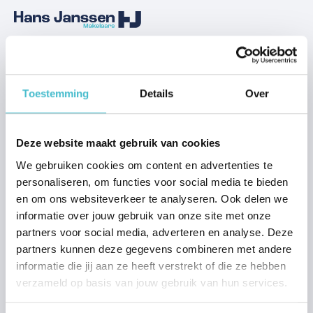
Aanbod
Woning kopen Nijmegen
Toestemming
Details
Over
Woning kopen Beuningen
Woning kopen Wijchen
Woning kopen Grave
Deze website maakt gebruik van cookies
We gebruiken cookies om content en advertenties te
Verkoop
personaliseren, om functies voor social media te bieden
en om ons websiteverkeer te analyseren. Ook delen we
Stap voor stap verkopen
informatie over jouw gebruik van onze site met onze
Verkoopadvies
partners voor social media, adverteren en analyse. Deze
Waardebepaling
partners kunnen deze gegevens combineren met andere
Stille verkoop
informatie die jij aan ze heeft verstrekt of die ze hebben
verzameld op basis van jouw gebruik van hun services.
Transparant bieden met Hans