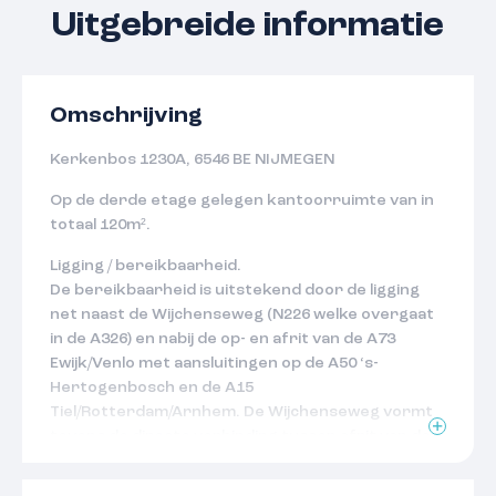
Uitgebreide informatie
Omschrijving
Kerkenbos 1230A, 6546 BE NIJMEGEN
Op de derde etage gelegen kantoorruimte van in
totaal 120m².
Ligging / bereikbaarheid.
De bereikbaarheid is uitstekend door de ligging
net naast de Wijchenseweg (N226 welke overgaat
in de A326) en nabij de op- en afrit van de A73
Ewijk/Venlo met aansluitingen op de A50 ‘s-
Hertogenbosch en de A15
Tiel/Rotterdam/Arnhem. De Wijchenseweg vormt
tevens de directe verbinding tussen afrit van de
A73 en het stadscentrum van Nijmegen. Het object
ligt op loopafstand van winkelcentrum Dukenburg,