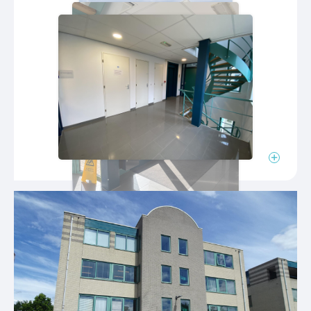
– vluchtweg aanduiding
– brandveiligheidsvoorzieningen
– buitenterrein
– beklinkerd terrein
– groene heggen
– vrij parkeren
Energielabel
Energielabel A
Geldig tot 18 november 2030
Parkeren
Voldoende parkeergelegenheid rondom het pand,
waarvan aan de voorzijde parkeren bestemd is
voor bezoekers.
Bestemming
Het object van binnen het vigerende
bestemmingplan Brabantse Poort en betreft
kantoren en/of bedrijfsdoeleinden. De gronden
zijn bestemd voor de oprichting van bebouwing