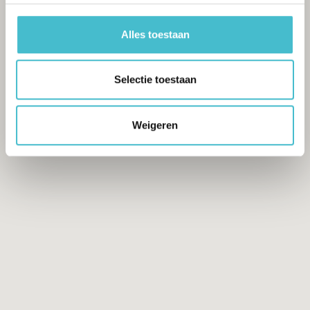
geschieden;
– Voor rekening van Huurder komen voorts alle
Alles toestaan
aanslagen met betrekking tot het gehuurde ten
aanzien van gemeentelijke lasten en belastingen
en andere van overheidswege opgelegde lasten
Selectie toestaan
en belastingen, waaronder, maar niet uitsluitend,
OZB-aanslagen, waterschapslasten, rioolrechten,
precariobelasting, reinigingsrechten etc., een en
Weigeren
ander voor zover die aan het gehuurde zijn toe te
rekenen.
Voorschot gas/water en elektra € 200,– per
maand, excl. BTW.
Huurtermijn
In overleg.
Opzegtermijn
12 maanden.
Zekerheidsstelling