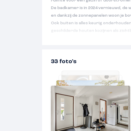
ruimte voor een gezin of doorstromer
De badkamer is in 2024 vernieuwd, de 
en dankzij de zonnepanelen woon je bo
Ook buiten is alles keurig onderhoude
geschilderde houten kozijnen als zicht
aandacht. Een woning waar je direct het
het.
De woning ligt in een rustige en pret
33 foto's
scholen, winkels, sportvoorzieningen 
afstand. Een ideale plek voor wie rustig
dagelijkse voorzieningen binnen handb
Kenmerken:
– Woonoppervlak: ca. 112 m²;
– Perceeloppervlak: ca. 217 m²;
– Bouwjaar: ca. 1987;
– Energielabel: B (geldig tot 08-04-2036)
– Aanvaarding in overleg.