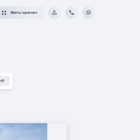
Menu openen
en?