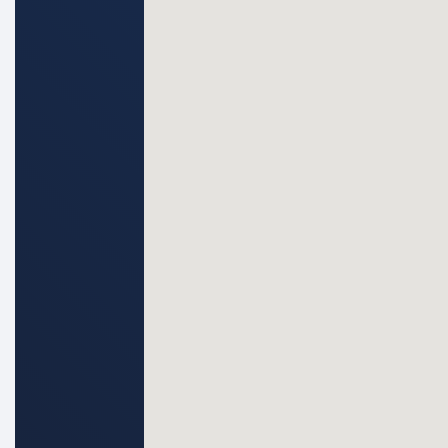
– Voorzien van 6 zonnepanelen (2022);
– Parkeren op eigen terrein;
– Vrijstaande houten berging met ove
– Gelegen aan een rustige weg in een 
– Vraag gerust naar de inhoud van bi
welke van toepassing zijn op deze verk
de ouderdomsclausule.
Nieuwsgierig geworden? Maak dan snel
bezichtiging en ervaar zelf de ruimte
deze fijne woning!