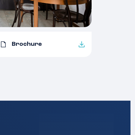
5 kamers
1
3 woonlagen
Brochure
Tv kabel, schuifpui, dakraam,
zonnepanelen
B
Dakisolatie, muurisolatie,
vloerisolatie, dubbel glas
Cv ketel
Cv ketel
Gas
Beuningen