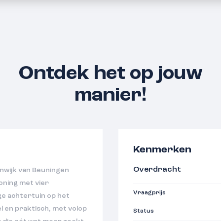
Ontdek het op jouw
manier!
Kenmerken
Overdracht
onwijk van Beuningen
oning met vier
Vraagprijs
ge achtertuin op het
 en praktisch, met volop
Status