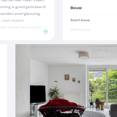
 die nét wat meer zoekt.
woning is goed geïsoleerd
Bouw
vendien energiezuinig.
n, met recent
Soort bouw
baar bewijs van zorg en
Woningtype
 gevoel krijgt: hier klopt
Bouwjaar
Soort dak
tige woonomgeving met
en uitvalswegen op korte
Oppervlakten
 wil wonen met alle
ereik.
Woonoppervlakte
Perceeloppervlakte
Gebouwgebonden buitenru
Overige inpandige ruimte
;