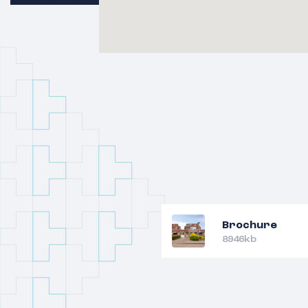
Brochure
8946kb