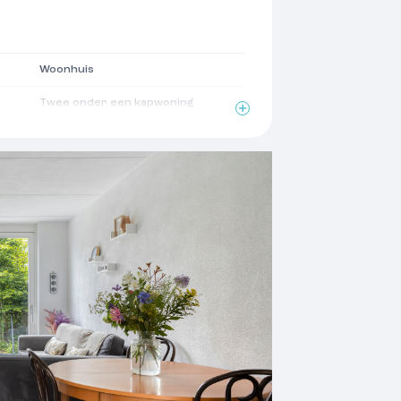
Woonhuis
Twee onder een kapwoning
1987
Zadeldak
2
112 m
2
217 m
2
imte
3 m
2
6 m