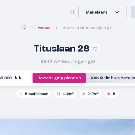
Makelaars
wonen
tituslaan 28, beuningen gld
Tituslaan 28
6642 AR
Beuningen gld
65.000,- k.k.
Bezichtiging plannen
Kan ik dit huis betal
Beschikbaar
112m²
217m²
B