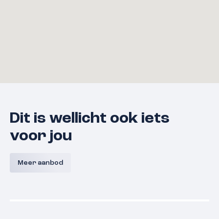
Dit is wellicht ook iets
voor jou
Watertorenweg 32
Wessel C
Meer aanbod
6571 CB
Berg en dal
€ 820.000,- k.k.
€ 800.000,
Verkocht