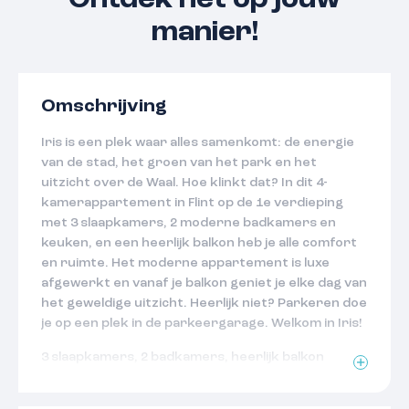
Ontdek het op jouw
manier!
Omschrijving
Iris is een plek waar alles samenkomt: de energie
van de stad, het groen van het park en het
uitzicht over de Waal. Hoe klinkt dat? In dit 4-
kamerappartement in Flint op de 1e verdieping
met 3 slaapkamers, 2 moderne badkamers en
keuken, en een heerlijk balkon heb je alle comfort
en ruimte. Het moderne appartement is luxe
afgewerkt en vanaf je balkon geniet je elke dag van
het geweldige uitzicht. Heerlijk niet? Parkeren doe
je op een plek in de parkeergarage. Welkom in Iris!
3 slaapkamers, 2 badkamers, heerlijk balkon
Kom binnen in Flint. Neem de trap of lift naar boven
en stap binnen in de entreehal van dit ruime