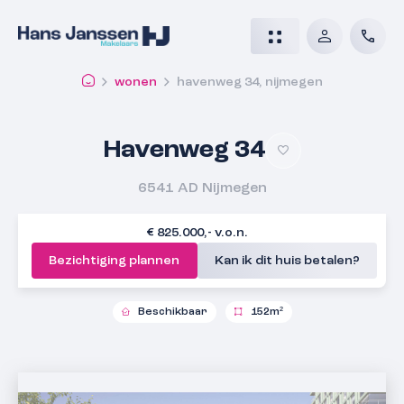
wonen
havenweg 34, nijmegen
Havenweg 34
6541 AD
Nijmegen
€ 825.000,- v.o.n.
Bezichtiging plannen
Kan ik dit huis betalen?
Beschikbaar
152m²