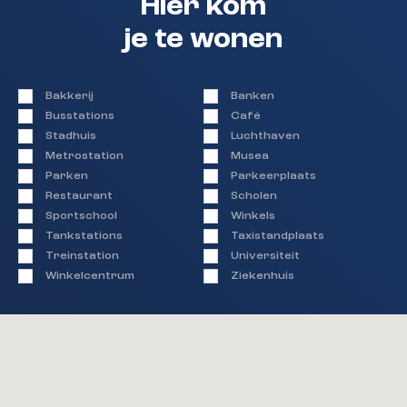
Hier kom
je te wonen
Bakkerij
Banken
Busstations
Café
Stadhuis
Luchthaven
Metrostation
Musea
Parken
Parkeerplaats
Restaurant
Scholen
Sportschool
Winkels
Tankstations
Taxistandplaats
Treinstation
Universiteit
Winkelcentrum
Ziekenhuis