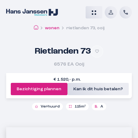
wonen
rietlanden 73, ooij
Rietlanden 73
6576 EA
Ooij
€ 1.520,- p.m.
Bezichtiging plannen
Kan ik dit huis betalen?
Verhuurd
115m²
A