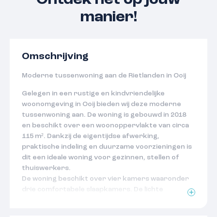
Ontdek het op jouw
manier!
Omschrijving
Moderne tussenwoning aan de Rietlanden in Ooij
Gelegen in een rustige en kindvriendelijke
woonomgeving in Ooij bieden wij deze moderne
tussenwoning aan. De woning is gebouwd in 2018
en beschikt over een woonoppervlakte van circa
115 m². Dankzij de eigentijdse afwerking,
praktische indeling en duurzame voorzieningen is
dit een ideale woning voor gezinnen, stellen of
thuiswerkers.
De woning beschikt over vier kamers waaronder
drie comfortabele slaapkamers. De lichte
woonkamer vormt samen met de keuken een fijne
leefruimte waar je optimaal kan genieten van het