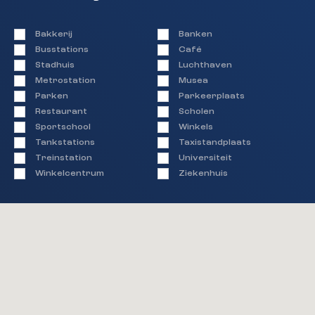
wanneer je aan bovenstaande huurvoorwaarden
voldoet. Je hoeft hiervoor nog geen documenten
Bakkerij
Banken
te overleggen, we vragen deze uitsluitend op
Busstations
Café
wanneer je daadwerkelijk in aanmerking komt voor
Stadhuis
Luchthaven
het huren van het appartement;
Metrostation
Musea
– bezichtigingsaanvragen worden op volgorde van
Parken
Parkeerplaats
binnenkomst behandeld. Zodra alle beschikbare
Restaurant
Scholen
afspraken zijn ingepland word je automatisch op
Sportschool
Winkels
de reservelijst geplaatst. Indien er een plek
Tankstations
Taxistandplaats
vrijkomt, nemen wij contact op met de
Treinstation
Universiteit
eerstvolgende kandidaat op de reservelijst;
Winkelcentrum
Ziekenhuis
– de bezichtigingen vinden plaats op
donderdagmiddag 11 juni.
Ben je uitgenodigd voor een bezichtiging en heb je
interesse in de woning?
Vanaf vrijdag 12 juni om 13:00 uur kun je jouw
interesse kenbaar maken door het insturen van
een compleet huurdossier naar
verhuur@hansjanssen.nl. Alleen volledige dossiers