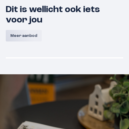
Dit is wellicht ook iets
voor jou
Portier l Iris l Bouwnummer 19
Ong
Haterts
Meer aanbod
6651 DL
Druten
€ 470.000,- v.o.n.
€ 465.000,