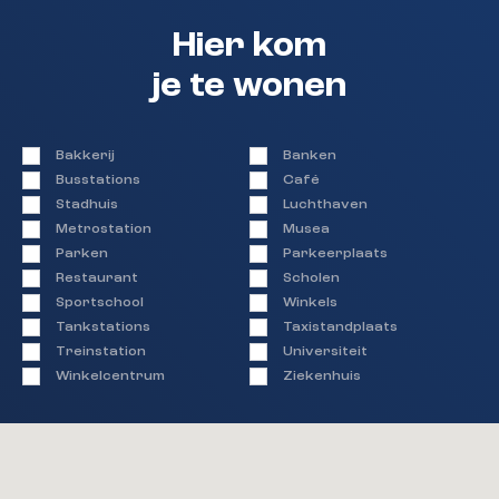
Hier kom
je te wonen
Bakkerij
Banken
Busstations
Café
Stadhuis
Luchthaven
Metrostation
Musea
Parken
Parkeerplaats
Restaurant
Scholen
Sportschool
Winkels
Tankstations
Taxistandplaats
Treinstation
Universiteit
Winkelcentrum
Ziekenhuis