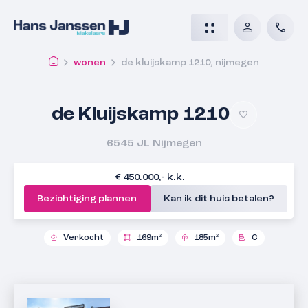
wonen
de kluijskamp 1210, nijmegen
de Kluijskamp 1210
6545 JL
Nijmegen
€ 450.000,- k.k.
Bezichtiging plannen
Kan ik dit huis betalen?
Verkocht
169m²
185m²
C