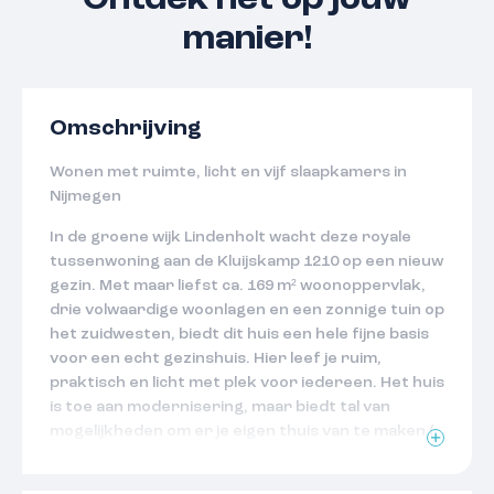
Ontdek het op jouw
manier!
Omschrijving
Wonen met ruimte, licht en vijf slaapkamers in
Nijmegen
In de groene wijk Lindenholt wacht deze royale
tussenwoning aan de Kluijskamp 1210 op een nieuw
gezin. Met maar liefst ca. 169 m² woonoppervlak,
drie volwaardige woonlagen en een zonnige tuin op
het zuidwesten, biedt dit huis een hele fijne basis
voor een echt gezinshuis. Hier leef je ruim,
praktisch en licht met plek voor iedereen. Het huis
is toe aan modernisering, maar biedt tal van
mogelijkheden om er je eigen thuis van te maken (
zie foto 2 voor een impressie).