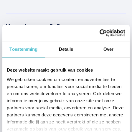
Aanbod
Toestemming
Details
Over
Woning kopen Nijmegen
Woning kopen Beuningen
Woning kopen Wijchen
Deze website maakt gebruik van cookies
Woning kopen Grave
We gebruiken cookies om content en advertenties te
personaliseren, om functies voor social media te bieden
en om ons websiteverkeer te analyseren. Ook delen we
Verkoop
informatie over jouw gebruik van onze site met onze
Stap voor stap verkopen
partners voor social media, adverteren en analyse. Deze
Verkoopadvies
partners kunnen deze gegevens combineren met andere
Waardebepaling
informatie die jij aan ze heeft verstrekt of die ze hebben
verzameld op basis van jouw gebruik van hun services.
Stille verkoop