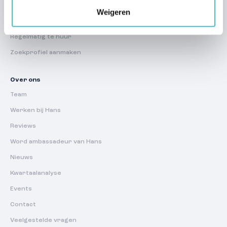
Weigeren
Huur
Regelmatig te huur
Zoekprofiel aanmaken
Over ons
Team
Werken bij Hans
Reviews
Word ambassadeur van Hans
Nieuws
Kwartaalanalyse
Events
Contact
Veelgestelde vragen