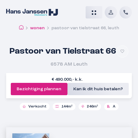
wonen
pastoor van tielstraat 66, leuth
Pastoor van Tielstraat 66
6578 AM
Leuth
€ 490.000,- k.k.
Bezichtiging plannen
Kan ik dit huis betalen?
Verkocht
144m²
246m²
A