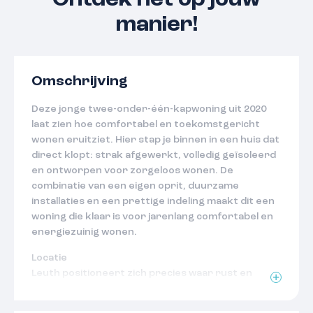
Ontdek het op jouw
manier!
Omschrijving
Deze jonge twee-onder-één-kapwoning uit 2020
laat zien hoe comfortabel en toekomstgericht
wonen eruitziet. Hier stap je binnen in een huis dat
direct klopt: strak afgewerkt, volledig geïsoleerd
en ontworpen voor zorgeloos wonen. De
combinatie van een eigen oprit, duurzame
installaties en een prettige indeling maakt dit een
woning die klaar is voor jarenlang comfortabel en
energiezuinig wonen.
Locatie
Leuth positioneert zich precies waar rust en
bereikbaarheid samenkomen. Het dorp ligt aan de
rand van de Ooijpolder en biedt directe toegang