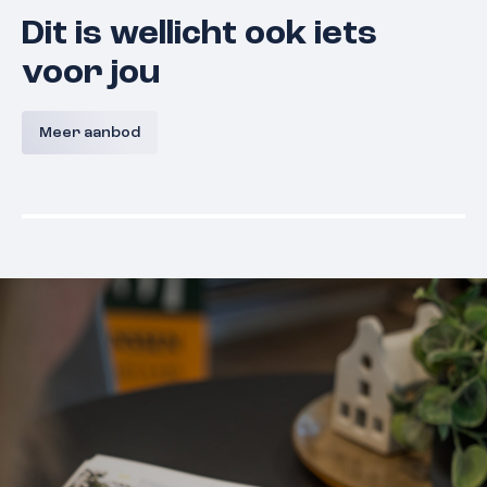
Dit is wellicht ook iets
voor jou
Portier l Iris l Bouwnummer 19
Ong
van Spa
Meer aanbod
6651 DL
Druten
€ 470.000,- v.o.n.
€ 495.000,