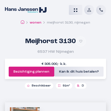
wonen
meijhorst 3130, nijmegen
Meijhorst 3130
6537 HW
Nijmegen
€ 305.000,- k.k.
Bezichtiging plannen
Kan ik dit huis betalen?
Beschikbaar
91m²
D