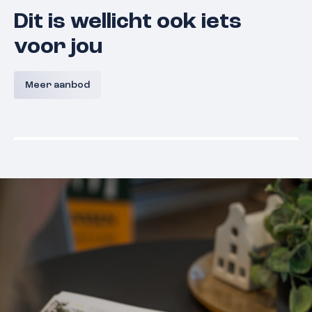
Dit is wellicht ook iets
voor jou
Koningsmantelhof 21
Zwanenv
Meer aanbod
6533 SJ
Nijmegen
€ 295.000,- k.k.
€ 315.000,