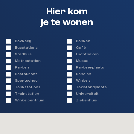
woningcorporatie Portaal met een vaste
projectnotaris: LV-Notarissen in Nijmegen. Het is
Hier kom
niet mogelijk de eigendomsoverdracht bij een
je te wonen
andere notaris te regelen.
Zelf wonen.
Woningcorporatie Portaal zet zich in voor goede
Bakkerij
Banken
woningen en wijken. De verkoop van deze woning
Busstations
Café
zorgt voor een betere verdeling van koop- en
Stadhuis
Luchthaven
huurwoningen in deze wijk. Als je deze woning
Metrostation
Musea
koopt, dan bent je verplicht om er zelf te gaan
Parken
Parkeerplaats
wonen. Het is niet de bedoeling dat de woning door
Restaurant
Scholen
derden wordt bewoond en/of verhuurd. Deze
Sportschool
Winkels
voorwaarde wordt ook als extra artikel
Tankstations
Taxistandplaats
opgenomen in de akte van levering.
Treinstation
Universiteit
Winkelcentrum
Ziekenhuis