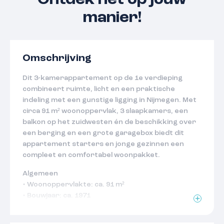
Ontdek het op jouw
manier!
Omschrijving
Dit 3-kamerappartement op de 1e verdieping
combineert ruimte, licht en een praktische
indeling met een gunstige ligging in Nijmegen. Met
circa 91 m² woonoppervlak, 3 slaapkamers, een
balkon op het zuidwesten én de beschikking over
een berging en een grote garagebox biedt dit
appartement starters en jonge gezinnen een
compleet en comfortabel woonpakket.
Algemeen
• Woonoppervlakte: ca. 91 m²
• Bouwjaar: ca. 1971
• Energielabel: D (geldig tot 9-6-2036)
• Berging en grote garagebox aanwezig