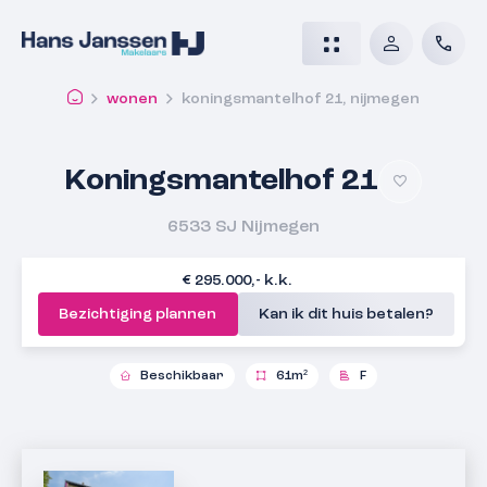
wonen
koningsmantelhof 21, nijmegen
Koningsmantelhof 21
6533 SJ
Nijmegen
€ 295.000,- k.k.
Bezichtiging plannen
Kan ik dit huis betalen?
Beschikbaar
61m²
F