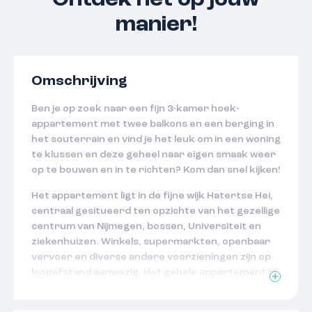
Ontdek het op jouw
manier!
Omschrijving
Ben je op zoek naar een fijn 3-kamer hoek-
appartement met twee balkons en een berging in
het souterrain en vind je het leuk om in een woning
te klussen en deze geheel naar eigen smaak weer
op te bouwen en in te richten? Kom dan snel kijken!
Het appartement ligt in de fijne wijk Hatertse Hei,
centraal gesitueerd ten opzichte van het gezellige
centrum van Nijmegen, bossen, Universiteit en
ziekenhuizen. Winkels, supermarkten, openbaar
vervoer en diverse andere voorzieningen zijn op
loopafstand aanwezig. Het gehele appartement is
voorzien van kunststof kozijnen met isolerende
beglazing.