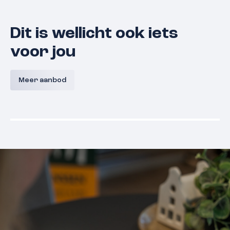
Dit is wellicht ook iets
voor jou
Zwanenveld 2702
Meijhors
Meer aanbod
6538 NN
Nijmegen
€ 315.000,- k.k.
€ 305.000,