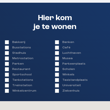
Hier kom
je te wonen
Bakkerij
Banken
Busstations
Café
Stadhuis
Luchthaven
Metrostation
Musea
Parken
Parkeerplaats
Restaurant
Scholen
Sportschool
Winkels
Tankstations
Taxistandplaats
Treinstation
Universiteit
Winkelcentrum
Ziekenhuis