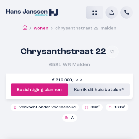
wonen
chrysanthstraat 22, malden
Chrysanthstraat 22
6581 WR
Malden
€ 310.000,- k.k.
Bezichtiging plannen
Kan ik dit huis betalen?
Verkocht onder voorbehoud
86m²
163m²
A