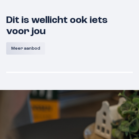
Dit is wellicht ook iets
voor jou
Koningsmantelhof 21
Zwanenv
Meer aanbod
6533 SJ
Nijmegen
€ 295.000,- k.k.
€ 315.000,