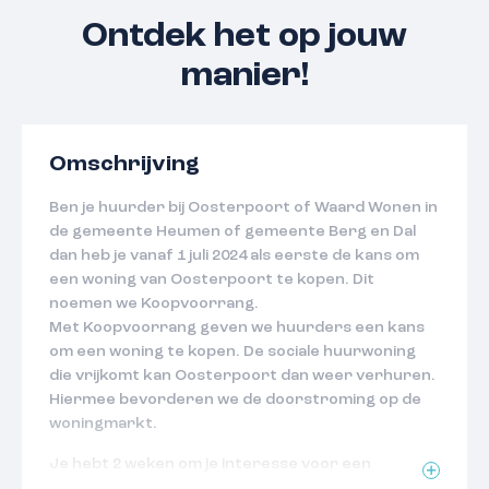
Ontdek het op jouw
manier!
Omschrijving
Ben je huurder bij Oosterpoort of Waard Wonen in
de gemeente Heumen of gemeente Berg en Dal
dan heb je vanaf 1 juli 2024 als eerste de kans om
een woning van Oosterpoort te kopen. Dit
noemen we Koopvoorrang.
Met Koopvoorrang geven we huurders een kans
om een woning te kopen. De sociale huurwoning
die vrijkomt kan Oosterpoort dan weer verhuren.
Hiermee bevorderen we de doorstroming op de
woningmarkt.
Je hebt 2 weken om je interesse voor een
koopwoning kenbaar te maken; einddatum