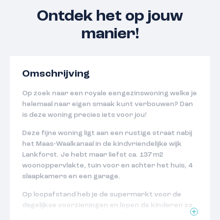
Ontdek het op jouw
manier!
Omschrijving
Op zoek naar een royale eengezinswoning welke je
helemaal naar eigen smaak kunt verbouwen? Dan
is deze woning precies iets voor jou!
Deze fijne woning ligt aan een rustige straat nabij
het Maas-Waalkanaal in de kindvriendelijke wijk
Lankforst. Je hebt maar liefst ca. 137 m2
woonoppervlakte, tuin voor en achter het huis, 4
slaapkamers en een garage.
Op loopafstand heb je de supermarkt voor de
dagelijkse voorzieningen en lopen de kinderen zo
naar school. Verder liggen op korte afstand