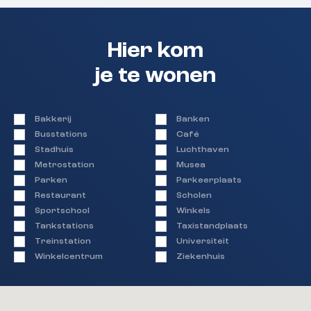
in de koopovereenkomst (o.a. niet
zelfbewoningsclausule, ouderdomsclausule)
– Aanvaarding kan snel.
Hier kom
je te wonen
Bakkerij
Banken
Busstations
Café
Stadhuis
Luchthaven
Metrostation
Musea
Parken
Parkeerplaats
Restaurant
Scholen
Sportschool
Winkels
Tankstations
Taxistandplaats
Treinstation
Universiteit
Winkelcentrum
Ziekenhuis