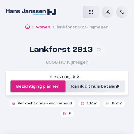
wonen
lankforst 2913, nijmegen
Lankforst 2913
6538 HC
Nijmegen
€ 375.000,- k.k.
Bezichtiging plannen
Kan ik dit huis betalen?
Verkocht onder voorbehoud
137m²
157m²
F