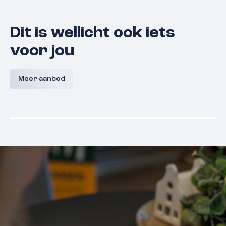
Dit is wellicht ook iets
voor jou
Lunette 21
Derde Wa
Meer aanbod
5361 EN
Grave
€ 375.000,- k.k.
€ 375.000,