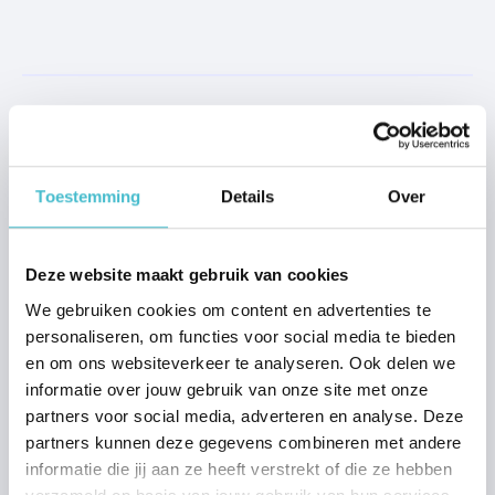
Aanbod
Toestemming
Details
Over
Woning kopen Nijmegen
Woning kopen Beuningen
Deze website maakt gebruik van cookies
Woning kopen Wijchen
We gebruiken cookies om content en advertenties te
Woning kopen Grave
personaliseren, om functies voor social media te bieden
en om ons websiteverkeer te analyseren. Ook delen we
Verkoop
informatie over jouw gebruik van onze site met onze
Stap voor stap verkopen
partners voor social media, adverteren en analyse. Deze
partners kunnen deze gegevens combineren met andere
Verkoopadvies
informatie die jij aan ze heeft verstrekt of die ze hebben
Waardebepaling