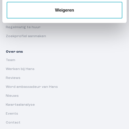
Mijn woonaccount
Weigeren
Huur
Regelmatig te huur
Zoekprofiel aanmaken
Over ons
Team
Werken bij Hans
Reviews
Word ambassadeur van Hans
Nieuws
Kwartaalanalyse
Events
Contact