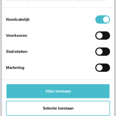
verzameld op basis van jouw gebruik van hun services.
Stille verkoop
Transparant bieden met Hans
Toestemmingsselectie
Noodzakelijk
Aankoop
Stap voor stap aankopen
Voorkeuren
Zoekprofiel aanmaken
Huis financieren
Statistieken
Huis taxeren
Marketing
Nieuwbouw
Stap voor stap nieuwbouw kopen
Nieuwbouwprojecten
Alles toestaan
Waarom nieuwbouw?
Nieuwbouw financieren
Selectie toestaan
Nieuwbouw kopersbegeleiding