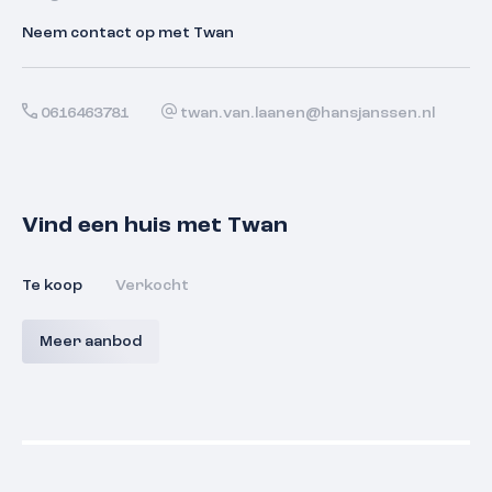
Neem contact op met Twan
0616463781
twan.van.laanen@hansjanssen.nl
Vind een huis met Twan
Te koop
Verkocht
Plein 1944 86 B
Schepen
Meer aanbod
6511 JE
Nijmegen
€ 495.000,- k.k.
€ 325.000,