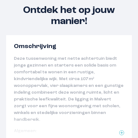
Ontdek het op jouw
manier!
Omschrijving
Deze tussenwoning met nette achtertuin biedt
jonge gezinnen en starters een solide basis om
comfortabel te wonen in een rustige,
kindvriendelijke wijk. Met circa 107 m²
woonoppervlak, vier slaapkamers en een gunstige
indeling combineert deze woning ruimte, licht en
praktische leefkwaliteit. De ligging in Malvert
zorgt voor een fijne woonomgeving met scholen,
winkels en stedelijke voorzieningen binnen
handbereik.
Algemeen:
• Woonoppervlakte: ca. 107 m² (incl. 2de