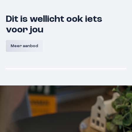
Dit is wellicht ook iets
voor jou
Lunette 21
Derde Wa
Meer aanbod
5361 EN
Grave
€ 375.000,- k.k.
€ 375.000,