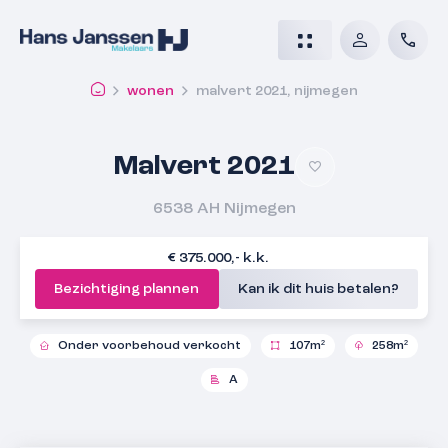
wonen
malvert 2021, nijmegen
Malvert 2021
6538 AH
Nijmegen
€ 375.000,- k.k.
Bezichtiging plannen
Kan ik dit huis betalen?
Onder voorbehoud verkocht
107m²
258m²
A