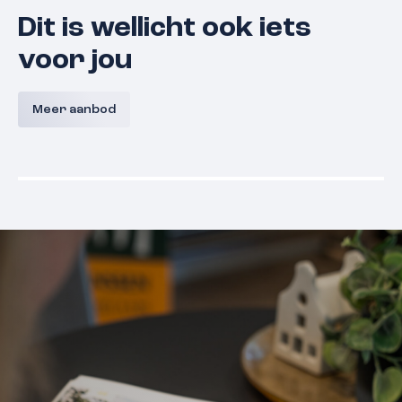
Dit is wellicht ook iets
voor jou
Lunette 21
Papenga
Meer aanbod
5361 EN
Grave
€ 375.000,- k.k.
€ 339.000,