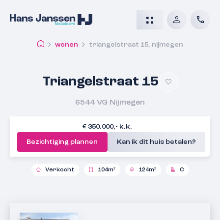
wonen
triangelstraat 15, nijmegen
Triangelstraat 15
6544 VG
Nijmegen
€ 350.000,- k.k.
Bezichtiging plannen
Kan ik dit huis betalen?
Verkocht
104m²
124m²
C