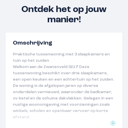
Ontdek het op jouw
manier!
Omschrijving
Praktische tussenwoning met 3 slaapkamers en
tuin op het zuiden
Welkom aan de Zwanenveld 3217! Deze
tussenwoning beschikt over drie slaapkamers,
een open keuken en een achtertuin op het zuiden.
De woning is de afgelopen jaren op diverse
onderdelen vernieuwd, waaronder de badkamer,
cv-ketel en de schuine dakvlakken. Gelegen in een
rustige woonomgeving met voorzieningen zoals
winkels, scholen en openbaar vervoer op korte
afstand.
Kenmerken: