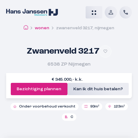
wonen
zwanenveld 3217, nijmegen
Zwanenveld 3217
6538 ZP
Nijmegen
€ 345.000,- k.k.
Bezichtiging plannen
Kan ik dit huis betalen?
Onder voorbehoud verkocht
93m²
123m²
C