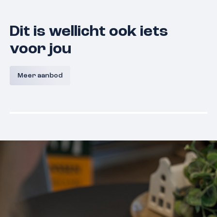
Dit is wellicht ook iets
voor jou
Papengang 5
Schepen
Meer aanbod
5361 HB
Grave
€ 339.000,- k.k.
€ 325.000,