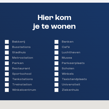
Hier kom
je te wonen
Bakkerij
Banken
Busstations
Café
Stadhuis
Luchthaven
Metrostation
Musea
Parken
Parkeerplaats
Restaurant
Scholen
Sportschool
Winkels
Tankstations
Taxistandplaats
Treinstation
Universiteit
Winkelcentrum
Ziekenhuis