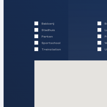
+ Warmwater via C.V.-Ketel (Intergas 
ketel uit 2008)
+ Totale bijdrage VvE € 335,29 per ma
stookkosten € 80,71 (blokverwarming)
Bakkerij
B
+ Energielabel A
Stadhuis
L
+ Woonoppervlakte ca. 60 m², inhoud ca
Parken
P
+ Veel natuurlijk lichtinval en uitzicht 
Sportschool
W
+ Ruime (inpandige) berging van ca. 10 
Treinstation
U
+ Balkon aan voor- en achterzijde van el
+ Perfecte locatie nabij winkelcentrum,
voorzieningen en natuur
______________________________
Weet wat je koopt.
Portaal heeft een asbestinventarisat
verrichten; dit document is in het zien
ook alle (recente) stukken van de VvE.