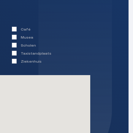
Café
Musea
Scholen
Taxistandplaats
Ziekenhuis
_____________