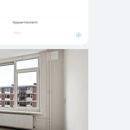
Appartement
1964
Plat dak
2
60 m
2
10 m
2
imte
6 m
3 kamers