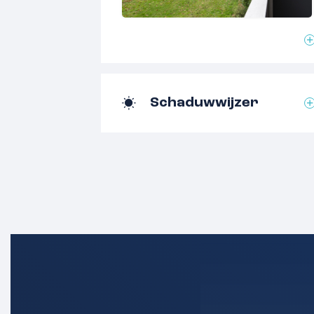
plekje in de zon of schaduw vindt. Één b
slaapkamer aan de achterzijde en het 
keuken aan de voorzijde.
Locatie
Het appartement bevindt zich in de aa
Schaduwwijzer
waar rust en kindvriendelijkheid sam
nabijgelegen Winkelcentrum Hatert, ve
en uitstekende verbindingen met het 
gemak van winkelen en reizen binnen h
het levendige centrum van Nijmegen sl
van 15 minuten verwijderd. De gezellig
Nijmegen is ook gemakkelijk per fiets 
verschillende treinstations liggen op 
liefhebbers van de natuur zijn er dive
natuurgebieden in de directe omgevin
Bijzonderheden: