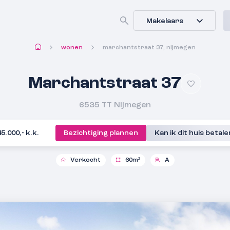
Makelaars
wonen
marchantstraat 37, nijmegen
Marchantstraat 37
6535 TT
Nijmegen
45.000,- k.k.
Bezichtiging plannen
Kan ik dit huis betal
Verkocht
60m²
A