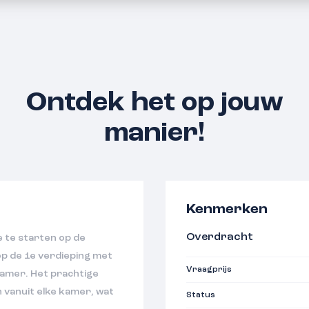
Ontdek het op jouw
manier!
Kenmerken
Overdracht
 te starten op de
p de 1e verdieping met
Vraagprijs
amer. Het prachtige
 vanuit elke kamer, wat
Status