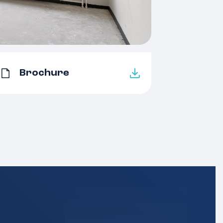
1
1 woonlagen
Tv kabel
A
Brochure
Dubbel glas
Blokverwarming
Cv ketel
Hatert
Volle eigendom
Openbaar parkeren
Geen garage