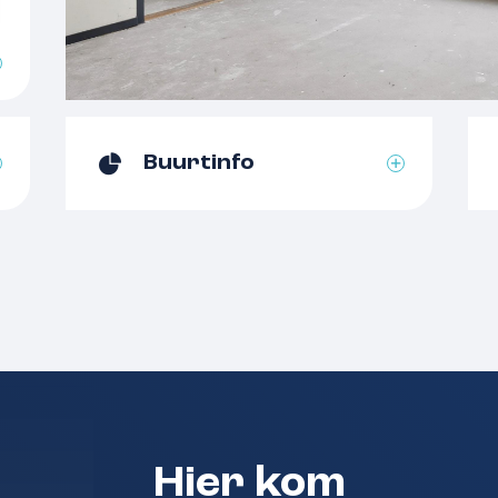
Aantal badkamers
alkon is bereikbaar via de
andere balkon via de
Aantal woonlagen
Voorzieningen
Energielabel
ngename wijk Hatert,
Buurtinfo
enkomen. Met het
Isolatie
rschillende uitvalswegen
Verwarming
openbaar vervoer is het
Warm water
andbereik. Bovendien is
echts een korte autorit
Kadastergemeente
e binnenstad van
Eigendomssituatie
te bereiken en
fietsafstand. Voor
Voorzieningen
rse prachtige
g te verkennen.
Parkeerfaciliteiten
Hier kom
Garage