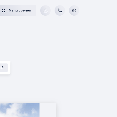
Menu openen
en?