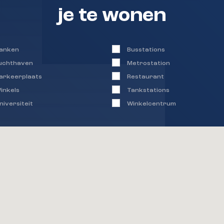
Kombi Kompakt HRE 24/18
je te wonen
and, waarvan voorschot
anken
Busstations
uchthaven
Metrostation
. 193 m²
arkeerplaats
Restaurant
op groen
inkels
Tankstations
m²
niversiteit
Winkelcentrum
k ca. 3 m²
 dagelijkse
__________________________________________________
ie-onderzoek laten
 in je Move-account. Zo