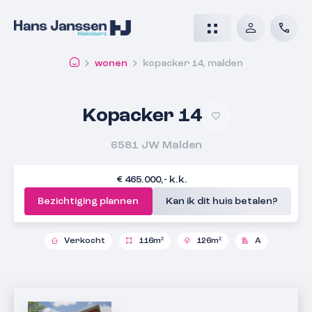
wonen
kopacker 14, malden
Kopacker 14
6581 JW
Malden
€ 465.000,- k.k.
Bezichtiging plannen
Kan ik dit huis betalen?
Verkocht
116m²
126m²
A