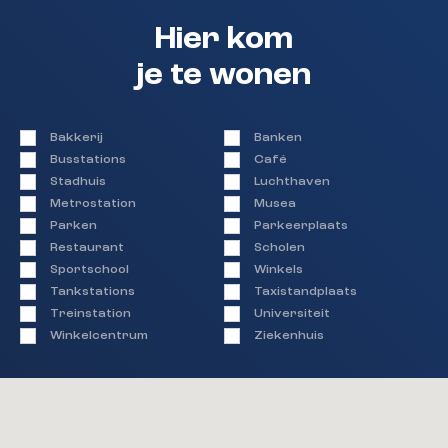
op deze transactie (o.a. zelfbewoningsplicht van 1
Hier kom
jaar, ouderdomsclausule, ‘niet feitelijke bewoning
door eigenaar’).
je te wonen
– Aanvaarding: in overleg, kan echter snel.
Ben je enthousiast geworden? Maak dan snel een
Bakkerij
Banken
afspraak voor een bezichtiging!
Busstations
Café
Stadhuis
Luchthaven
Metrostation
Musea
Parken
Parkeerplaats
Restaurant
Scholen
Sportschool
Winkels
Tankstations
Taxistandplaats
Treinstation
Universiteit
Winkelcentrum
Ziekenhuis