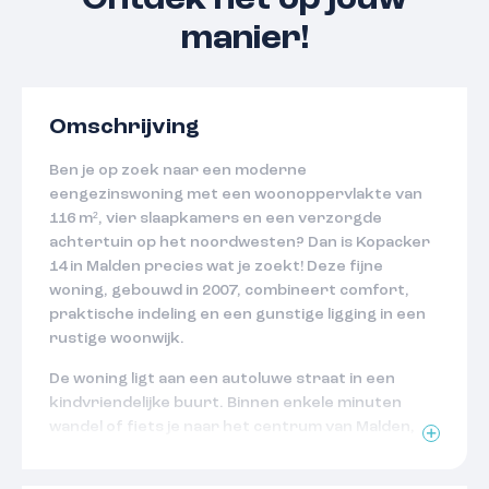
Ontdek het op jouw
manier!
Omschrijving
Ben je op zoek naar een moderne
eengezinswoning met een woonoppervlakte van
116 m², vier slaapkamers en een verzorgde
achtertuin op het noordwesten? Dan is Kopacker
14 in Malden precies wat je zoekt! Deze fijne
woning, gebouwd in 2007, combineert comfort,
praktische indeling en een gunstige ligging in een
rustige woonwijk.
De woning ligt aan een autoluwe straat in een
kindvriendelijke buurt. Binnen enkele minuten
wandel of fiets je naar het centrum van Malden,
waar je terecht kunt voor al je dagelijkse
voorzieningen. Ook natuur- en bosgebieden zijn