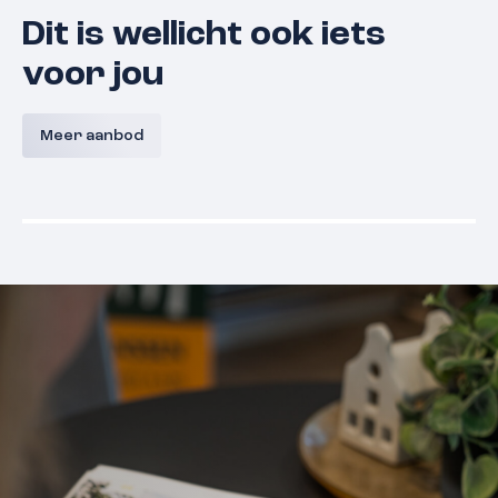
Dit is wellicht ook iets
voor jou
Portier l Iris l Bouwnummer 19
Ong
Haterts
Meer aanbod
6651 DL
Druten
€ 470.000,- v.o.n.
€ 465.000,