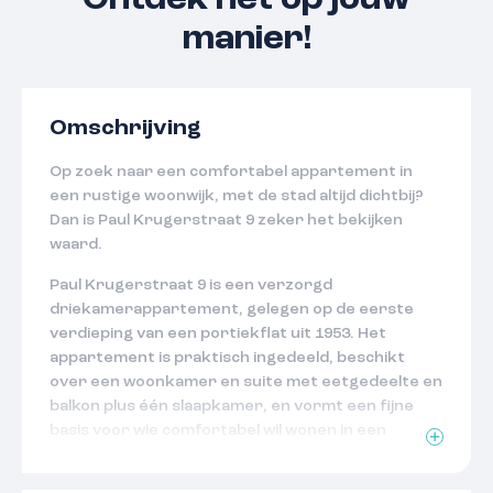
Ontdek het op jouw
manier!
Omschrijving
Op zoek naar een comfortabel appartement in
een rustige woonwijk, met de stad altijd dichtbij?
Dan is Paul Krugerstraat 9 zeker het bekijken
waard.
Paul Krugerstraat 9 is een verzorgd
driekamerappartement, gelegen op de eerste
verdieping van een portiekflat uit 1953. Het
appartement is praktisch ingedeeld, beschikt
over een woonkamer en suite met eetgedeelte en
balkon plus één slaapkamer, en vormt een fijne
basis voor wie comfortabel wil wonen in een
prettige woonomgeving. De afwerking is
functioneel en het appartement biedt volop