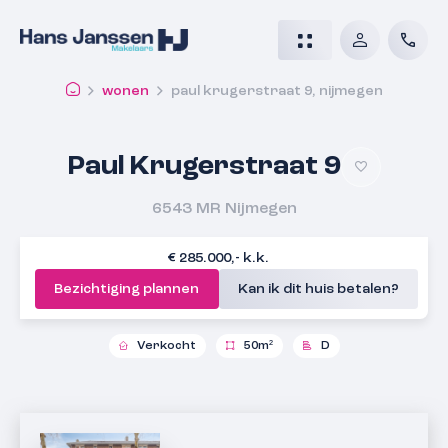
wonen
paul krugerstraat 9, nijmegen
Paul Krugerstraat 9
6543 MR
Nijmegen
€ 285.000,- k.k.
Bezichtiging plannen
Kan ik dit huis betalen?
Verkocht
50m²
D