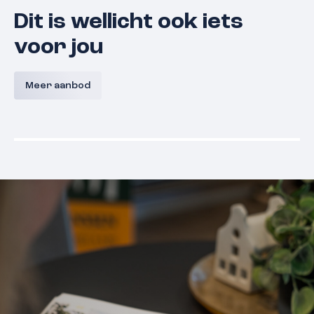
Dit is wellicht ook iets
voor jou
Chrysanthstraat 22
Konings
Meer aanbod
6581 WR
Malden
€ 310.000,- k.k.
€ 295.000,