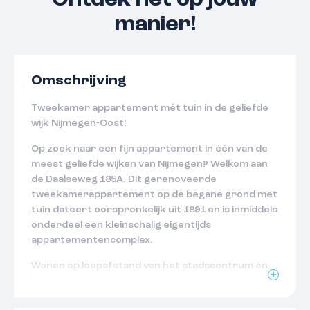
Ontdek het op jouw
manier!
Omschrijving
Tweekamer appartement mét tuin in de geliefde
wijk Nijmegen-Oost!
Op zoek naar een fijn appartement in één van de
meest geliefde wijken van Nijmegen? Welkom aan
de Daalseweg 185A. Dit gerenoveerde
tweekamerappartement op de begane grond met
tuin dateert oorspronkelijk uit 1891 en is inmiddels
onderdeel een kleinschalig eigentijds
appartementencomplex.
Wonen op loopafstand van het stadscentrum én
het Hunnerpark
De wijk Altrade (Nijmegen -Oost) is geliefd vanwege