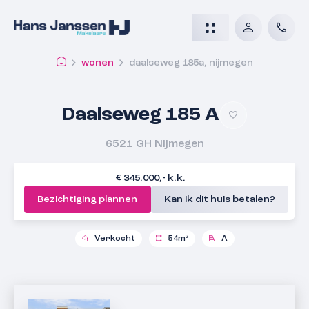
wonen
daalseweg 185a, nijmegen
Daalseweg 185 A
6521 GH
Nijmegen
€ 345.000,- k.k.
Bezichtiging plannen
Kan ik dit huis betalen?
Verkocht
54m²
A