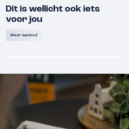
Dit is wellicht ook iets
voor jou
Papengang 5
Schepen
Meer aanbod
5361 HB
Grave
€ 339.000,- k.k.
€ 325.000,