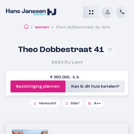
wonen
theo dobbestraat 41, lent
Theo Dobbestraat 41
6663 RJ
Lent
€ 350.000,- k.k.
Bezichtiging plannen
Kan ik dit huis betalen?
Verkocht
50m²
A++