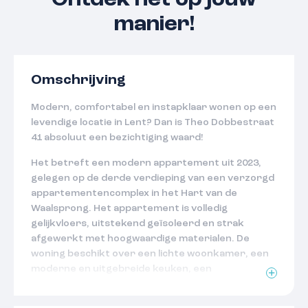
Ontdek het op jouw
manier!
Omschrijving
Modern, comfortabel en instapklaar wonen op een
levendige locatie in Lent? Dan is Theo Dobbestraat
41 absoluut een bezichtiging waard!
Het betreft een modern appartement uit 2023,
gelegen op de derde verdieping van een verzorgd
appartementencomplex in het Hart van de
Waalsprong. Het appartement is volledig
gelijkvloers, uitstekend geïsoleerd en strak
afgewerkt met hoogwaardige materialen. De
woning beschikt over een lichte woonkamer, een
moderne en uitgebreide keuken, een
comfortabele slaapkamer met triple glas en een
fraai afgewerkte badkamer met luxe sanitair.