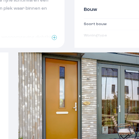
 fijne lichtinval en een
en plek waar binnen en
Bouw
Soort bouw
Woningtype
nge woonomgeving dichtbij
inderen maar ook met
Bouwjaar
p op korte afstand. Het
Soort dak
ing Nijmegen en Arnhem
oord is een populaire
Oppervlakten
n bekend staat om zijn
kter en ruime straten
Woonoppervlakte
tige balans tussen
Perceeloppervlakte
gt om de hoek, en via de
het bruisende
Externe bergruimte
Indeling
aan een autovrije straat
se stoep vanaf de woning