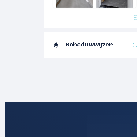
plus een wandelpad maakt het echt idea
kinderen. De groene wadi heeft aan be
speelplekken met een zandbak en spee
heeft zowel aan de voorzijde als aan d
openslaande tuindeuren. Aan de achterz
Schaduwwijzer
parkeerruimte. Uit de auto stap je via
tuin in, een tuin om de gehele dag te g
planten en bloemen.
Indeling:
Begane grond:
Via een Delftse stoep met uitnodigend
plantenbakken bereik je de voordeur. 
toegang tot de meterkast, een modern 
trapopgang en de woonkamer. De lich
met kamerhoge raam-/deurpartijen en
vloerverwarming en een inbouwkast. V