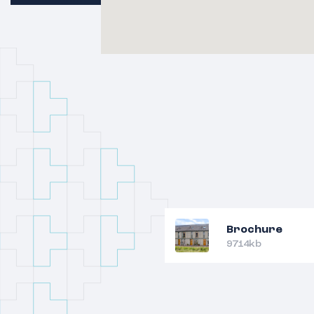
Tuin:
De achtertuin is ca. 18 meter diep en 
twee terrassen en is gelegen op het Oo
vrijstaande houten berging met acht
beplanting is er voldoende privacy en vr
Bijzonderheden
* Bouwjaar: 2020
* Woonoppervlakte: circa 123 m²
* Inhoud: circa 478 m³
* Verdiepingen: begane grond, 1e en 2
* Slaapkamers: 3 met de mogelijkheid 
2e verdieping
Brochure
* Kamerhoge dubbele openslaande deur
9714kb
voorzijde als aan de tuin-achterzijde
* Diepe, zonnige en plantenrijke achter
vrijstaande houten berging