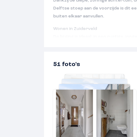
Dankzij de diepe, zonnige achtertuin, de
Delftse stoep aan de voorzijde is dit e
buiten elkaar aanvullen.
Wonen in Zuiderveld
De ligging is ideaal; in een rustige, jo
scholen en speelvoorzieningen voor k
winkels, sportclubs, horeca en bioscoo
station Lent en de uitvalswegen richt
51 foto's
zijn uitstekend bereikbaar. Nijmegen-N
woonwijk die volop in ontwikkeling is e
moderne opzet, kindvriendelijke kara
met veel groen. De wijk biedt een pret
stedelijk comfort en rust: de natuur li
stadsbrug ben je in enkele minuten in 
stadscentrum van Nijmegen.
De entree van deze woning is gelegen 
met een brede groene wadi. Een Delft