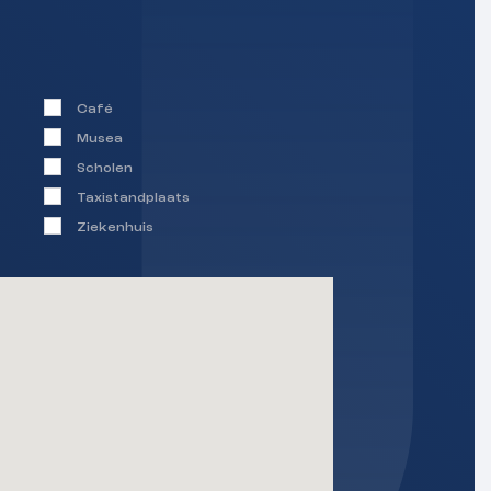
Oost
2
97 m
Café
Musea
Scholen
Openbaar parkeren
Taxistandplaats
Geen garage
Ziekenhuis