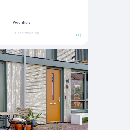
Woonhuis
Tussenwoning
2020
Zadeldak
2
123 m
2
154 m
2
6 m