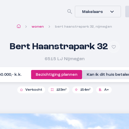
Makelaars
wonen
bert haanstrapark 32, nijmegen
Bert Haanstrapark 32
6515 LJ
Nijmegen
50.000,- k.k.
Bezichtiging plannen
Kan ik dit huis betal
Verkocht
123m²
154m²
A+