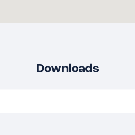
heeft daardoor veel zon,
sten. Er is een
erom. Mede door de
ijwel geen inkijk.
Downloads
e verdieping
voor extra kamers op de
en: zowel aan wadi-
tuin (ca 97 m2) met een