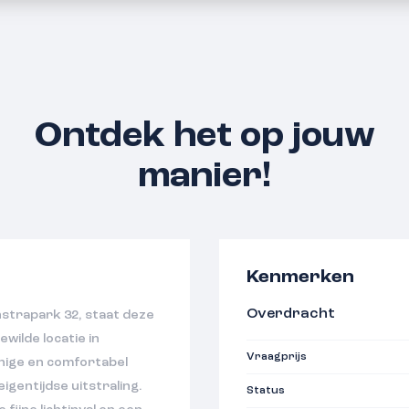
Ontdek het op jouw
manier!
Kenmerken
Overdracht
anstrapark 32, staat deze
wilde locatie in
Vraagprijs
nige en comfortabel
gentijdse uitstraling.
Status