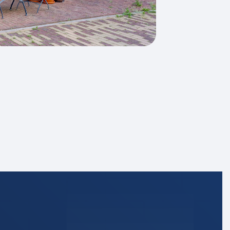
4 kamers
1
3 woonlagen
Mechanische ventilatie, dakraam,
glasvezel kabel, zonnepanelen
A+
Dakisolatie, muurisolatie,
vloerisolatie, dubbel glas
Stadsverwarming
Stadsverwarming
Nijmegen
Volle eigendom
Achtertuin