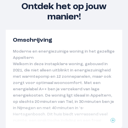
Ontdek het op jouw
manier!
Omschrijving
Moderne en energiezuinige woning in het gezellige
Appeltern
Welkom in deze instapklare woning, gebouwd in
2021, die niet alleen uitblinkt in energiezuinigheid
met warmtepomp en 12 zonnepanelen, maar ook
zorgt voor optimaal wooncomfort. Met een
energielabel A++ ben je verzekerd van lage
energiekosten. De woning ligt ideaal in Appeltern,
op slechts 20 minuten van Tiel, in 30 minuten ben je
in Nijmegen en met 40 minuten in ‘s-
Hertogenbosch. Dit huis biedt verrassend veel
ruimte, een praktische indeling en een fraai
aangelegde tuin, waar binnen en buiten naadloos in