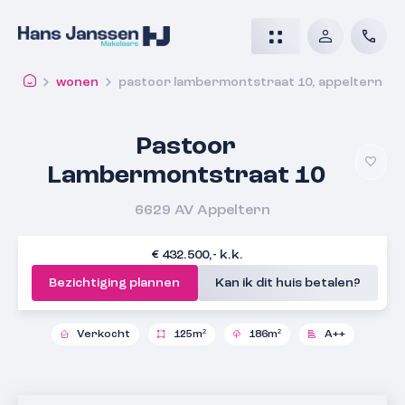
wonen
pastoor lambermontstraat 10, appeltern
Pastoor
Lambermontstraat 10
6629 AV
Appeltern
€ 432.500,- k.k.
Bezichtiging plannen
Kan ik dit huis betalen?
Verkocht
125m²
186m²
A++