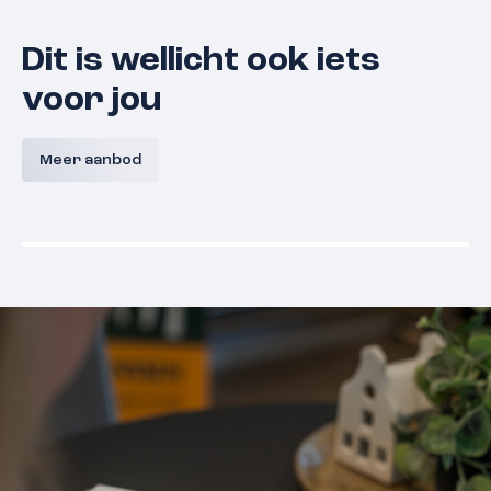
Dit is wellicht ook iets
voor jou
Willem Verheidenstraat 1
Pastoor
Meer aanbod
5361 BC
Grave
€ 425.000,- k.k.
€ 445.000,