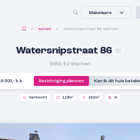
Makelaars
wonen
watersnipstraat 86, wijchen
Watersnipstraat 86
6601 EJ
Wijchen
19.500,- k.k.
Bezichtiging plannen
Kan ik dit huis betal
Verkocht
113m²
191m²
A