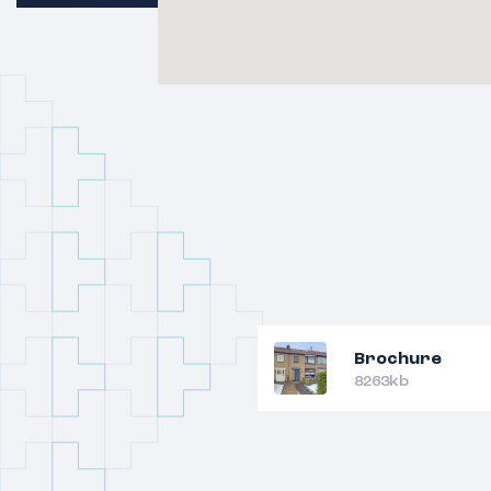
Brochure
8263kb