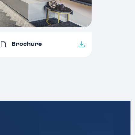
4 kamers
1
3 woonlagen
Brochure
Rolluiken, buitenzonwering,
airconditioning, dakraam, glasvezel
kabel, zonnepanelen
A
Dakisolatie, muurisolatie,
gedeeltelijk dubbel glas, hr glas
Cv ketel, gashaard
Cv ketel
Gas