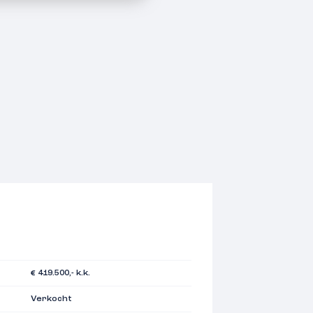
€ 419.500,- k.k.
Verkocht