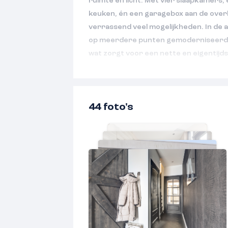
ruimte en licht. Met vier slaapkamers
keuken, én een garagebox aan de over
verrassend veel mogelijkheden. In de a
op meerdere punten gemoderniseerd
wat zorgt voor een nette en eigentijdse
De ligging in een kindvriendelijke, gro
compleet. Zie jij jezelf hier al wonen? P
bezichtiging.
44 foto's
Bijzonderheden:
• Zonnige tuin met elektrische overka
• Vernieuwde badkamer en toilet (2024
• Keuken met Quooker, inductieplaat (2
en airco
• Kunststof kozijnen met HR++ glas (202
woning
• Dakkapel houten kozijnen met dubbel
• 11 zonnepanelen, cv-ketel Remeha (2