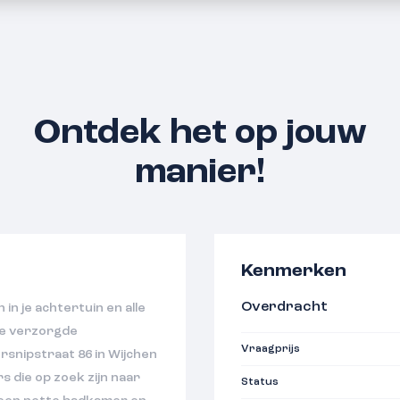
Ontdek het op jouw
manier!
Kenmerken
Overdracht
in je achtertuin en alle
ze verzorgde
Vraagprijs
snipstraat 86 in Wijchen
s die op zoek zijn naar
Status