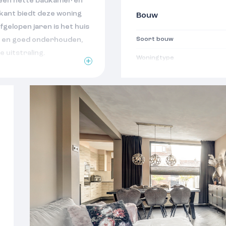
, een nette badkamer en
kant biedt deze woning
Bouw
fgelopen jaren is het huis
 en goed onderhouden,
Soort bouw
 uitstraling.
Woningtype
ene wijk maakt het geheel
Bouwjaar
lan dan snel een
Soort dak
Oppervlakten
pping op het zuiden
Woonoppervlakte
)
026), vaatwasser (2025)
Perceeloppervlakte
Externe bergruimte
4), horren in de hele
Gebouwgebonden buitenru
 glas
024)