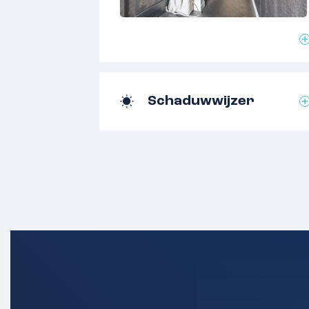
• Vrijstaande stenen berging met geïs
• Garagebox met elektrische deur dire
Omschrijving:
Aan een rustig en kindvriendelijk straa
Schaduwwijzer
deze moderne tussenwoning, perfect v
verhuizen. De woning is vanaf 2021 in 
een nieuwe visgraatvloer beneden, ku
HR++ glas, een vernieuwde badkamer en 
keuken is geplaatst in 2008 en is netj
je met plezier op inductie (2026), tap j
de Quooker en geniet je van extra com
airconditioning.
De woonkamer voelt licht en ruimtelijk
raampartijen. De moderne gashaard ma
Zodra je de tuindeur opent, stap je on