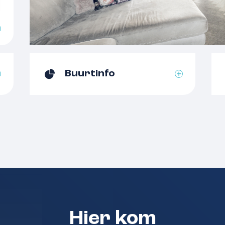
Indeling
oleerd dak en elektra
Aantal kamers
ct tegenover het huis
Aantal badkamers
Aantal woonlagen
tje in Wijchen-Noord ligt
Buurtinfo
oor wie zorgeloos wil
fases aangepakt: denk aan
Voorzieningen
nststof kozijnen met
toilet (beide 2024). De
Energielabel
es onderhouden. Hier kook
e direct kokend water uit
Isolatie
fort dankzij de
Verwarming
 aan dankzij de grote
Warm water
akt het extra sfeervol.
Cv-ketel
Hier kom
der de elektrische