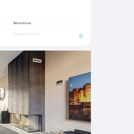
Woonhuis
Tussenwoning
1966
Zadeldak
2
113 m
2
191 m
2
32 m
2
imte
13 m