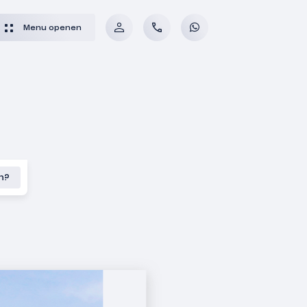
Menu openen
en?