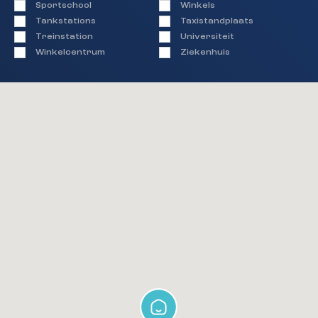
voorzieningen. Een prima onderhouden
Sportschool
Winkels
appartement dat geschikt is voor jong en oud.
Tankstations
Taxistandplaats
Maak snel een afspraak voor een bezichtiging en
Treinstation
Universiteit
ervaar zelf het woongenot van dit fijne
Winkelcentrum
Ziekenhuis
appartement.