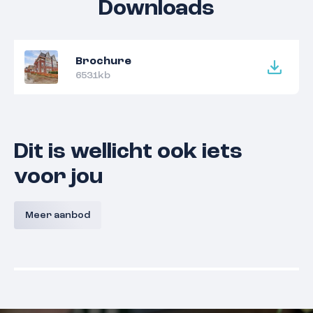
Downloads
Brochure
6531kb
Dit is wellicht ook iets
voor jou
Portier l Iris l Bouwnummer 19
Ong
Kopacke
Meer aanbod
6651 DL
Druten
€ 470.000,- v.o.n.
€ 520.000,