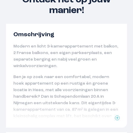
Ontdek het op jouw
manier!
Omschrijving
Modern en licht 3-kamerappartement met balkon,
2 Franse balkons, een eigen parkeerplaats, een
separate berging en nabij veel groen en
winkelvoorzieningen.
Ben je op zoek naar een comfortabel, modern
hoek appartement op een rustige én groene
locatie in Hees, met alle voorzieningen binnen
handbereik? Dan is Schependomlaan 20 A in
Nijmegen een uitstekende kans. Dit eigentijdse 3-
kamerappartement van ca. 87 m² is gelegen in een
kleinschalig complex met lift, het beschikt over
twee slaapkamers, een zonnig balkon en een goed
afwerkingsniveau. Dankzij energielabel A+,