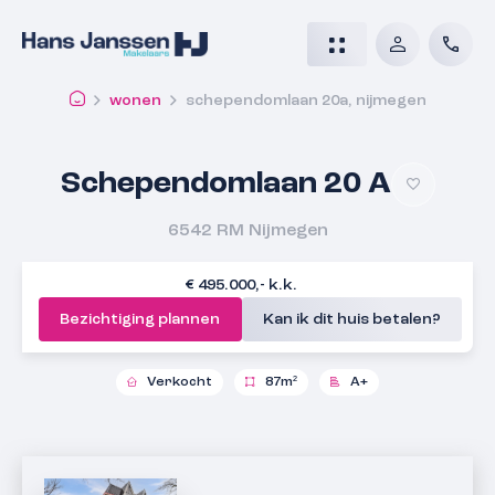
wonen
schependomlaan 20a, nijmegen
Schependomlaan 20 A
6542 RM
Nijmegen
€ 495.000,- k.k.
Bezichtiging plannen
Kan ik dit huis betalen?
Verkocht
87m²
A+