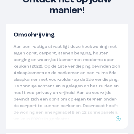
Ontdek het op jouw
manier!
Omschrijving
Aan een rustige straat ligt deze hoekwoning met
eigen oprit, carport, stenen berging, houten
berging en woon-/eetkamer met moderne open
keuken (2022). Op de 1ste verdieping bevinden zich
4 slaapkamers en de badkamer en een ruime 5de
slaapkamer met voorzolder op de 2de verdieping.
De zonnige achtertuin is gelegen op het zuiden en
heeft veel privacy en vrijheid. Aan de voorzijde
bevindt zich een oprit om op eigen terrein onder
de carport te kunnen parkeren. Daarnaast heeft
de woning een energielabel B en 12 zonnepanelen,
welke in 2020 zijn geplaatst.
Maak een afspraak voor een bezichtiging en laat u