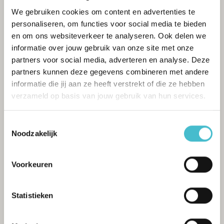
op korte afstand van het centrum en alle
We gebruiken cookies om content en advertenties te
voorzieningen;
personaliseren, om functies voor social media te bieden
– Voortuin met oprit, carport en stenen berging;
en om ons websiteverkeer te analyseren. Ook delen we
– Zonnige achtertuin op het zuiden met houten
berging en veel privacy;
informatie over jouw gebruik van onze site met onze
– Moderne keuken geplaatst in 2022;
partners voor social media, adverteren en analyse. Deze
– Cv-ketel (ATAG) geplaatst in 2022;
partners kunnen deze gegevens combineren met andere
– De gehele woning is voorzien van kunststof
informatie die jij aan ze heeft verstrekt of die ze hebben
kozijnen met HR glas;
verzameld op basis van jouw gebruik van hun services.
– 4 slaapkamers op de 1ste verd. en 5de
slaapkamer op de 2de verd. met dakkapel;
Toestemmingsselectie
– 12 zonnepanelen geplaatst in 2020;
Noodzakelijk
– Energielabel B, geldig tot 12-07-2032;
– Aanvaarding in overleg.
Voorkeuren
Statistieken