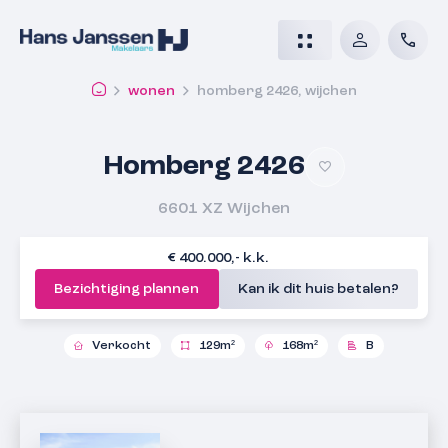
wonen
homberg 2426, wijchen
Homberg 2426
6601 XZ
Wijchen
€ 400.000,- k.k.
Bezichtiging plannen
Kan ik dit huis betalen?
Verkocht
129m²
168m²
B