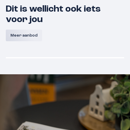
Dit is wellicht ook iets
voor jou
Lunette 21
Derde Wa
Meer aanbod
5361 EN
Grave
€ 375.000,- k.k.
€ 375.000,