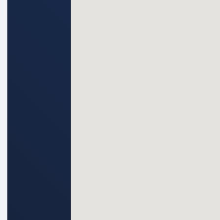
slaapkamer is tevens voorzien van elek
moderne badkamer is in 2018 geplaatst
inloopdouche met hand- en regendouch
dubbel wastafelmeubel met extra kast,
spiegel en geheel betegeld.
Zolder:
Multifunctionele ruimte (slaap-, werk-
via vast trap te bereiken is en is voorz
een raam.
Tuin:
Keurig nette achtertuin gelegen op 
meerdere zitjes, achterom via poort, 
vrijstaande houten berging van ca.5 m
overkapping van ca. 4 m2.