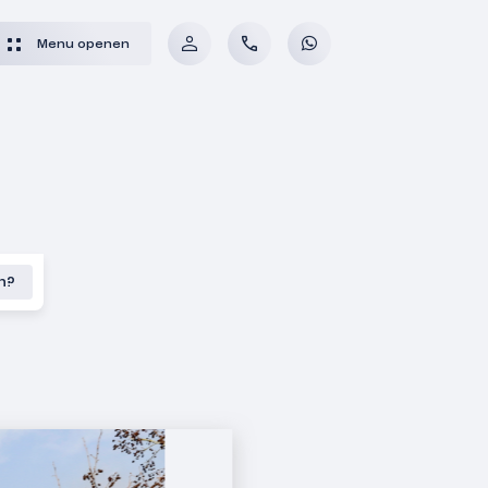
Menu openen
en?