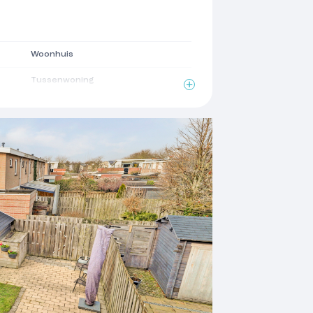
Woonhuis
Tussenwoning
1997
Plat dak
2
140 m
2
200 m
2
5 m