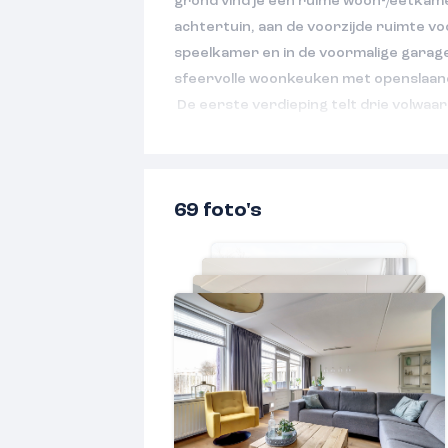
grond vind je een ruime woon-/eetkam
achtertuin, aan de voorzijde ruimte v
speelkamer en in de voormalige garage
sfeervolle woonkeuken met openslaand
De eerste verdieping telt drie volwaa
moderne badkamer en praktische was
verdieping bevindt zich een multifunc
is te gebruiken als werk-, hobby- of s
69 foto's
Laat u verrassen door de ruimte en d
maak een afspraak voor een bezichtigi
De woning is gelegen in de kindvriendel
Kerkeveld. Kinderen kunnen spelen op
speeltoestellen, dat direct voor de won
en BSO zijn op loopafstand. Het gezell
het Wijchens Meer, NS-station, winkel
sportgelegenheden, diverse vormen 