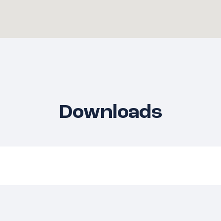
onoppervlakte: ca. 140
kte: 200 m2
de en kindvriendelijke
onkeuken;
Downloads
 speelhoek op de begane
 buitenschoolse opvang
n;
ervangen;
rging en privacy;