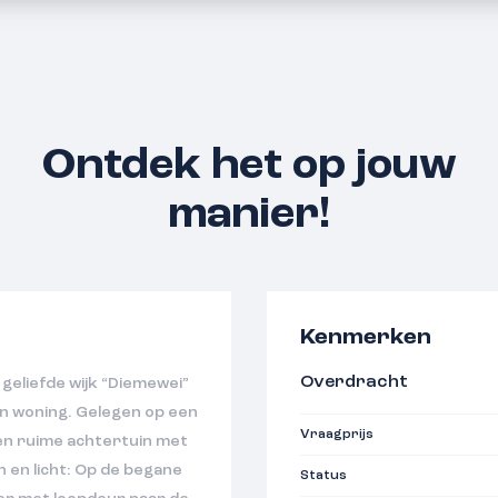
Ontdek het op jouw
manier!
Kenmerken
Overdracht
 geliefde wijk “Diemewei”
n woning. Gelegen op een
Vraagprijs
en ruime achtertuin met
h en licht: Op de begane
Status