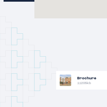
Algemeen:
Bouwjaar: 1997, Inhoud: ca. 480 m3, Wo
m2, Berging: ca. 5 m2, Perceeloppervla
Bijzonderheden:
– Instapklare tussenwoning in de gewil
wijk Kerkeveld;
– Royale woonkamer en sfeervolle wo
– Mogelijkheid voor extra werkplek of
grond;
– Op loopafstand van een basisschool,
en speeltuintjes;
Brochure
– De badkamer is in 2018 vervangen;
11205kb
– De toiletruimte is in 2022 vervangen;
– De dakbedekking is in 2025 vervange
– Het dak van het tuinhuis is in 2019 v
– Verzorgde achtertuin met houten be