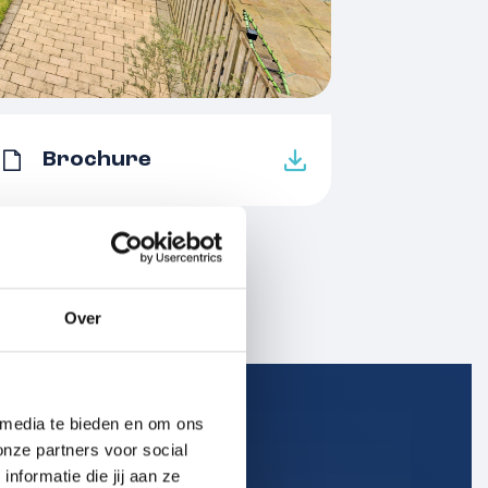
5 kamers
1
3 woonlagen
Mechanische ventilatie, rolluiken, tv
Brochure
kabel, glasvezel kabel
B
Dakisolatie, muurisolatie,
vloerisolatie, dubbel glas
Cv ketel
Over
Cv ketel
Gas
 media te bieden en om ons
Wijchen
onze partners voor social
Volle eigendom
formatie die jij aan ze