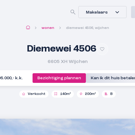
Makelaars
wonen
diemewei 4506, wijchen
Diemewei 4506
6605 XH
Wijchen
95.000,- k.k.
Bezichtiging plannen
Kan ik dit huis betal
Verkocht
140m²
200m²
B