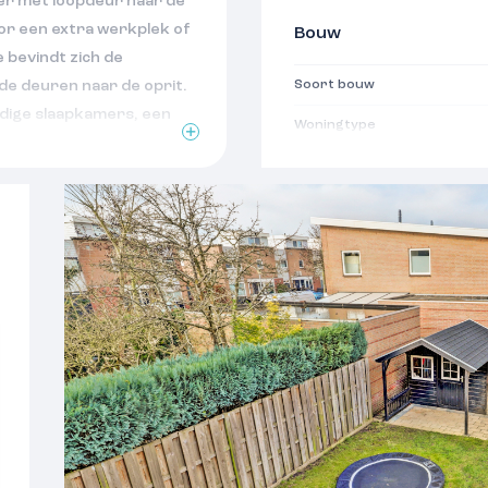
er met loopdeur naar de
oor een extra werkplek of
Bouw
 bevindt zich de
e deuren naar de oprit.
Soort bouw
rdige slaapkamers, een
Woningtype
-/bergruimte. Op tweede
Bouwjaar
tionele openruimte, welke
laapkamer.
Soort dak
e prettige omgeving en
Oppervlakten
ng!!
Woonoppervlakte
ijke en zeer gewilde wijk
Perceeloppervlakte
 het grasveld met
ing ligt en de basisschool
Externe bergruimte
ige centrum van Wijchen,
voorzieningen,
Indeling
van voortgezet