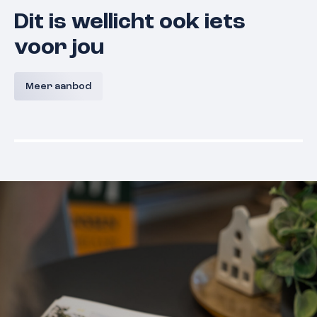
Dit is wellicht ook iets
voor jou
Lunette 21
Derde Wa
Meer aanbod
5361 EN
Grave
€ 375.000,- k.k.
€ 375.000,