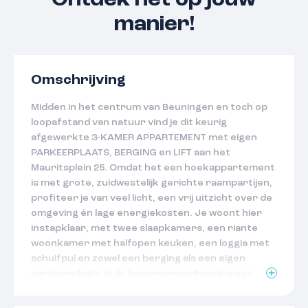
Ontdek het op jouw
manier!
Omschrijving
Midden in het centrum van Beuningen en toch op
loopafstand van natuur vind je dit keurig
afgewerkte 3-KAMER APPARTEMENT met eigen
PARKEERPLAATS, BERGING en LIFT aan het
Mauritsplein 25. Omdat het een hoekappartement
is met grote, zuidwestelijk gerichte raampartijen,
profiteer je van veel licht, een vrij uitzicht over de
omgeving én lage energiekosten. Je woont hier
instapklaar, met twee slaapkamers, een riante
woonkamer met halfopen keuken, een loggia met
schuifpui en zowel een berging als een eigen
parkeerplaats in de bewonersparkeergarage.
Alles klopt: PVC-vloeren, mooie badkamer,
moderne keuken en energielabel B — comfort