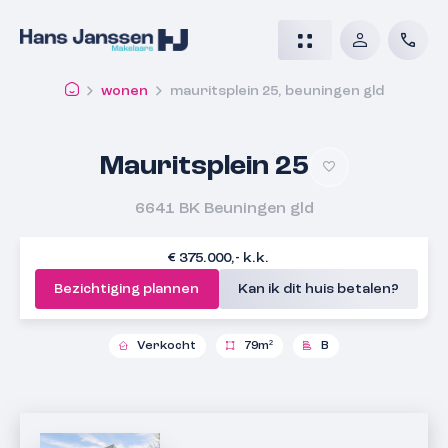
wonen
mauritsplein 25, beuningen gld
Mauritsplein 25
6641 BK
Beuningen gld
€ 375.000,- k.k.
Bezichtiging plannen
Kan ik dit huis betalen?
Verkocht
79m²
B