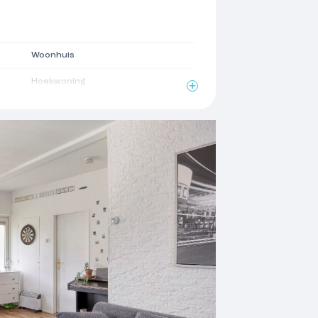
Woonhuis
Hoekwoning
1970
2
93 m
2
225 m
2
imte
34 m
2
21 m