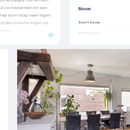
iendelijke tuin en een
12 zonnepanelen en een
Bouw
stap voor stap naar eigen
ngrijke investeringen op
Soort bouw
edaan.
Woningtype
Bouwjaar
Oppervlakten
34 m²
Woonoppervlakte
Perceeloppervlakte
Gebouwgebonden buitenru
Overige inpandige ruimte
 woonwijk in Weurt staat
 met een eigen oprit,
Indeling
jne tuin rondom de
 rustig woont, maar