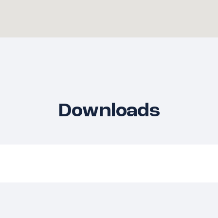
isch ingericht en biedt
uitenruimte van te maken.
 plaats voor een
plek. Achter in de tuin
de garage is gebouwd.
aar je al vroeg in het
n kunt zitten.
Downloads
enen garage maken het
g op eigen terrein en
sche bergruimte voor
garage.