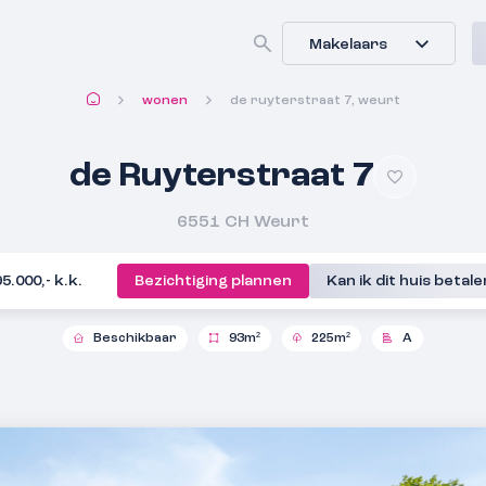
Makelaars
wonen
de ruyterstraat 7, weurt
de Ruyterstraat 7
6551 CH
Weurt
95.000,- k.k.
Bezichtiging plannen
Kan ik dit huis betal
Beschikbaar
93m²
225m²
A