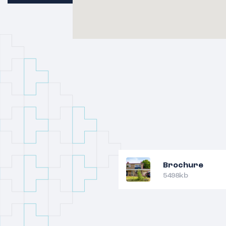
Buitenruimte:
De onderhoudsarme achtertuin is prakt
volop mogelijkheden om er een fijne b
Dankzij de ruime opzet is er voldoende
comfortabel terras of een gezellige zit
bevindt zich een overkapping die aan 
Hierdoor ontstaat een beschutte plek w
voorjaar en tot laat in het najaar buite
De eigen oprit en de aangebouwde st
geheel compleet. Je parkeert eenvoudi
beschikt daarnaast over volop prakti
fietsen, gereedschap of hobbyspullen.
Brochure
5498kb
Bijzonderheden:
– Hoekwoning met veel potentie.
– Eigen oprit en aangebouwde stenen 
– Rustige ligging in een fijne woonwijk.