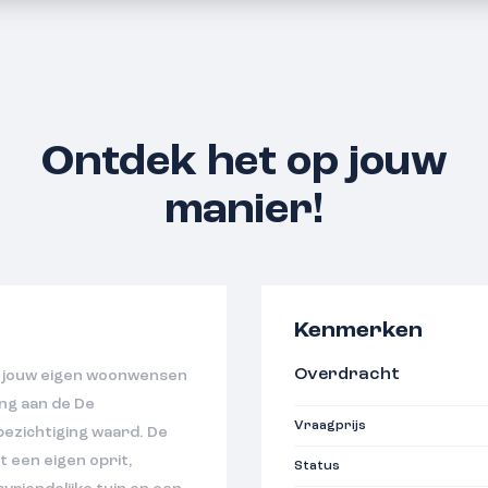
Ontdek het op jouw
manier!
Kenmerken
Overdracht
je jouw eigen woonwensen
ng aan de De
Vraagprijs
bezichtiging waard. De
 een eigen oprit,
Status