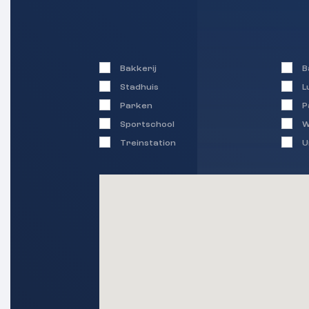
hal heb je toegang tot het toilet, de 
en de woonkamer.
De doorzonwoonkamer beschikt over 
Bakkerij
B
zowel de voor- als achterzijde, waardo
Stadhuis
L
hoeveelheid daglicht binnenvalt. De ru
Parken
P
mogelijkheden om een eigentijdse lee
Sportschool
W
een comfortabele zithoek en een roya
Treinstation
U
De keuken bevindt zich aan de achterzi
heeft direct contact met de tuin. Hoe
eigen wens gemoderniseerd kan worde
praktische basis voor het realiseren
woonkeuken.
Daarnaast is er een aangebouwde, ste
21 m²). Deze biedt volop ruimte voor he
uitoefenen van een hobby of extra ber