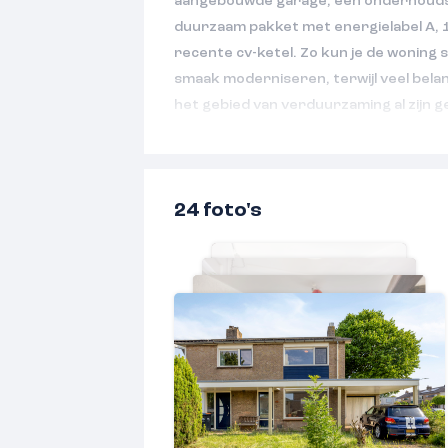
aangebouwde garage, een onderhoudsvr
duurzaam pakket met energielabel A, 
recente cv-ketel. Zo kun je de woning 
smaak moderniseren, terwijl veel bela
het gebied van verduurzaming al zijn g
Algemeen
– Bouwjaar: 1970
– Woonoppervlakte: ca. 93 m²
24 foto's
– Overige inpandige ruimte: ca. 21 m²
– Gebouwgebonden buitenruimte: ca. 
– Perceeloppervlakte: 225 m²
– Energielabel: A
Beschrijving:
Aan een rustige straat in een geliefde
deze verrassend complete hoekwoning
aangebouwde stenen garage en een fi
woning. Een ideale plek voor wie graag