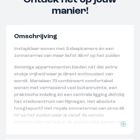
Ontdek het op jouw
manier!
Omschrijving
Instapklaar wonen met 3 slaapkamers én een
zonneterras van maar liefst 48 m² op het zuiden
Sommige appartementen bieden nét dat extra
stukje vrijheid waar je direct enthousiast van
wordt. Marialaan 73 combineert comfortabel
wonen met verrassend veel buitenruimte, een
praktische indeling én een centrale ligging dichtbij
het stadscentrum van Nijmegen. Het absolute
hoogtepunt? Het royale zonneterras van circa 48
m² op het zuiden waar je vanaf de eerste
zonnestralen tot laat in de avond volop geniet van
rust, privacy en buitenleven.