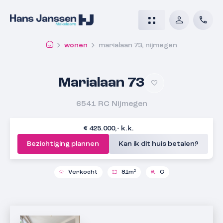
wonen
marialaan 73, nijmegen
Marialaan 73
6541 RC
Nijmegen
€ 425.000,- k.k.
Bezichtiging plannen
Kan ik dit huis betalen?
Verkocht
81m²
C