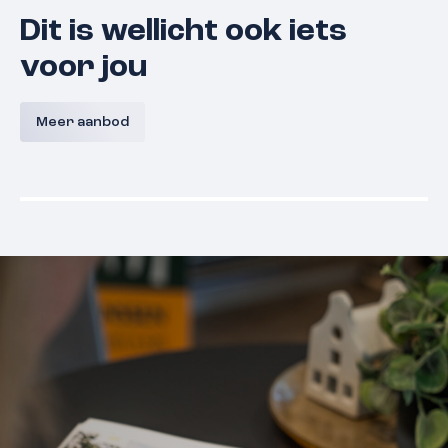
Dit is wellicht ook iets
voor jou
Willem Verheidenstraat 1
Oranje 
Meer aanbod
5361 BC
Grave
€ 425.000,- k.k.
€ 400.000,