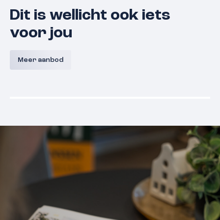
Dit is wellicht ook iets
voor jou
Lunette 21
Derde Wa
Meer aanbod
5361 EN
Grave
€ 375.000,- k.k.
€ 375.000,