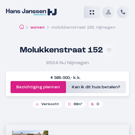
wonen
molukkenstraat 152, nijmegen
Molukkenstraat 152
6524 NJ
Nijmegen
€ 385.000,- k.k.
Bezichtiging plannen
Kan ik dit huis betalen?
Verkocht
69m²
D