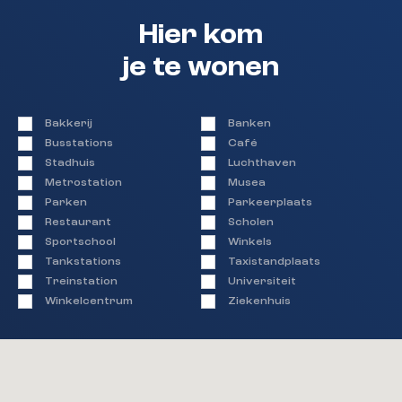
Hier kom
je te wonen
Bakkerij
Banken
Busstations
Café
Stadhuis
Luchthaven
Metrostation
Musea
Parken
Parkeerplaats
Restaurant
Scholen
Sportschool
Winkels
Tankstations
Taxistandplaats
Treinstation
Universiteit
Winkelcentrum
Ziekenhuis