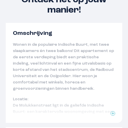
Ontdek het op jouw
manier!
Omschrijving
Wonen in de populaire Indische Buurt, met twee
slaapkamers én twee balkons! Dit appartement op
de eerste verdieping biedt een praktische
indeling, veel lichtinval en een fijne uitvalsbasis op
korte afstand van het stadscentrum, de Radboud
Universiteit en de Ooijpolder. Hier woon je
comfortabel met winkels, horeca en
groenvoorzieningen binnen handbereik.
Locatie:
De Molukkenstraat ligt in de geliefde Indische
Buurt: een karaktervolle woonomgeving met een
prettige mix van rust, levendigheid en stedelijke
voorzieningen. In de directe omgeving vind je