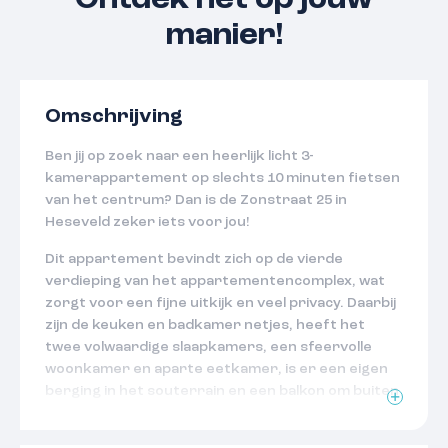
Ontdek het op jouw
manier!
Omschrijving
Ben jij op zoek naar een heerlijk licht 3-
kamerappartement op slechts 10 minuten fietsen
van het centrum? Dan is de Zonstraat 25 in
Heseveld zeker iets voor jou!
Dit appartement bevindt zich op de vierde
verdieping van het appartementencomplex, wat
zorgt voor een fijne uitkijk en veel privacy. Daarbij
zijn de keuken en badkamer netjes, heeft het
twee volwaardige slaapkamers, een sfeervolle
woonkamer en aparte eetkamer, is er een eigen
berging in het souterrain en een balkon om buiten
te zitten. Wat wil je nog meer?