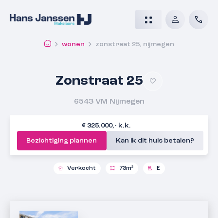
wonen
zonstraat 25, nijmegen
Zonstraat 25
6543 VM
Nijmegen
€ 325.000,- k.k.
Bezichtiging plannen
Kan ik dit huis betalen?
Verkocht
73m²
E